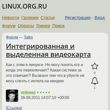
LINUX.ORG.RU
Новости
Галерея
Статьи
Регистрация
-
Вход
Форум
Опросы
Трекер
Поиск
Форум
—
Talks
Интегрированная и
выделенная видеокарта
Как с этим в линуксе. Не могу понять кто и
когда это переключает? Какая система за
0
это отвечает? Вызвано тем что в убунте не
могу слезть с интела на нвидию
1
vertexua
★★★★★
26.08.2011 14:07:10 +00:00
Ссылка