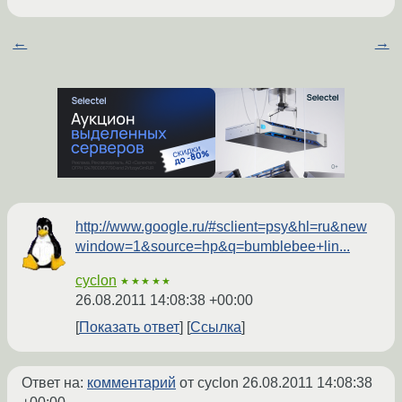
←
→
http://www.google.ru/#sclient=psy&hl=ru&new
window=1&source=hp&q=bumblebee+lin...
cyclon
★★★★★
26.08.2011 14:08:38 +00:00
Показать ответ
Ссылка
Ответ на:
комментарий
от cyclon
26.08.2011 14:08:38