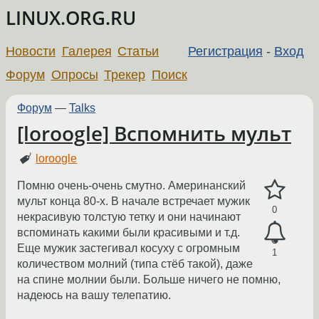
LINUX.ORG.RU
Новости
Галерея
Статьи
Регистрация
-
Вход
Форум
Опросы
Трекер
Поиск
Форум
—
Talks
[loroogle] Вспомнить мульт
loroogle
Помню очень-очень смутно. Америнанский
мульт конца 80-х. В начале встречает мужик
0
некрасивую толстую тетку и они начинают
вспоминать какими были красивыми и т.д.
Еще мужик застегивал косуху с огромным
1
количеством молний (типа стёб такой), даже
на спине молнии были. Больше ничего не помню,
надеюсь на вашу телепатию.