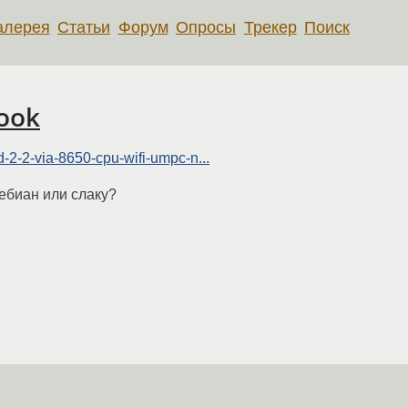
алерея
Статьи
Форум
Опросы
Трекер
Поиск
book
d-2-2-via-8650-cpu-wifi-umpc-n...
ебиан или слаку?