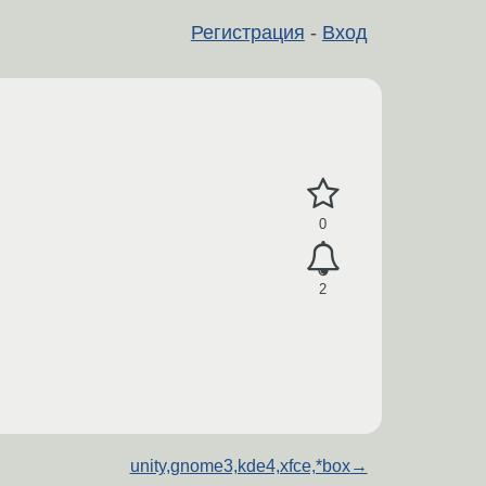
Регистрация
-
Вход
0
2
unity,gnome3,kde4,xfce,*box
→