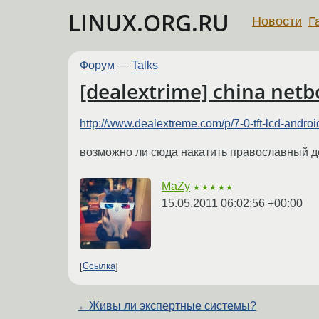
LINUX.ORG.RU
Новости
Г
Форум
—
Talks
[dealextrime] china net
http://www.dealextreme.com/p/7-0-tft-lcd-androi
возможно ли сюда накатить православный д
MaZy
★★★★★
15.05.2011 06:02:56 +00:00
Ссылка
←
Живы ли экспертные системы?