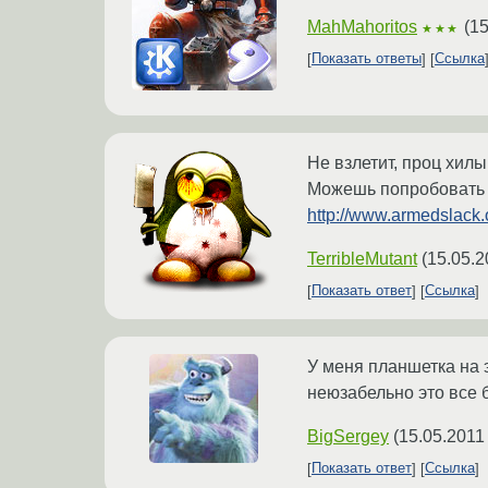
MahMahoritos
(
15
★★★
Показать ответы
Ссылка
Не взлетит, проц хил
Можешь попробовать п
http://www.armedslack.
TerribleMutant
(
15.05.2
Показать ответ
Ссылка
У меня планшетка на э
неюзабельно это все б
BigSergey
(
15.05.2011
Показать ответ
Ссылка