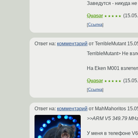
Заведутся - никуда н
Quasar
(
15.05
★★★★★
Ссылка
Ответ на:
комментарий
от TerribleMutant
15.0
TerribleMutant> Не вз
На Eken M001 взлетел
Quasar
(
15.05
★★★★★
Ссылка
Ответ на:
комментарий
от MahMahoritos
15.0
>>ARM V5 349.79 MH
У меня в телефоне V6 