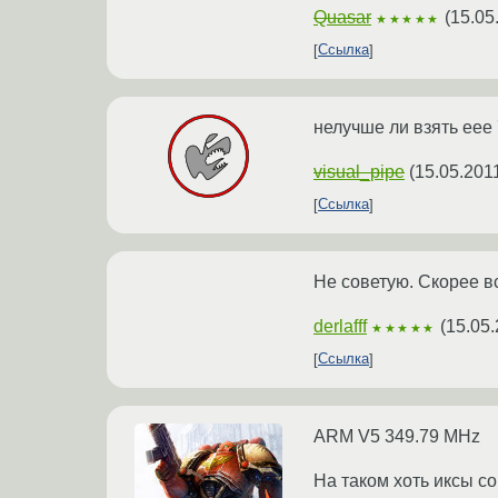
Quasar
(
15.05
★★★★★
Ссылка
нелучше ли взять eee
visual_pipe
(
15.05.201
Ссылка
Не советую. Скорее все
derlafff
(
15.05.
★★★★★
Ссылка
ARM V5 349.79 MHz
На таком хоть иксы с