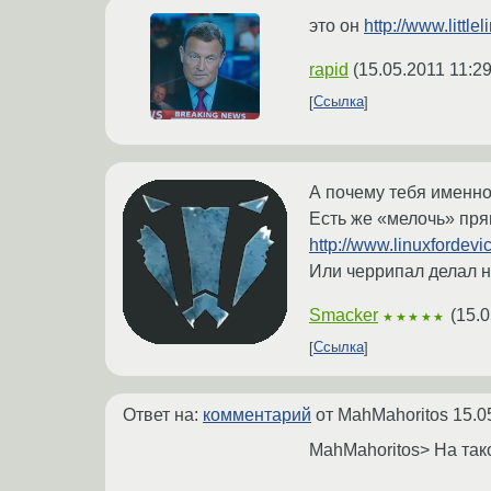
это он
http://www.little
rapid
(
15.05.2011 11:2
Ссылка
А почему тебя именно
Есть же «мелочь» пря
http://www.linuxforde
Или черрипал делал но
Smacker
(
15.0
★★★★★
Ссылка
Ответ на:
комментарий
от MahMahoritos
15.0
MahMahoritos> На так