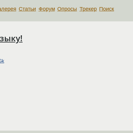
алерея
Статьи
Форум
Опросы
Трекер
Поиск
узыку!
Gk