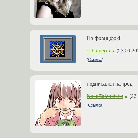
На францфак!
schumen
(
23.09.20
★★
Ссылка
подписался на тред
NekoExMachina
(
23.
★
Ссылка