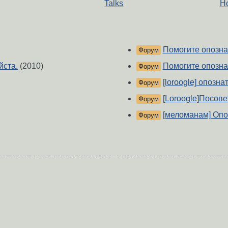
Talks
Н
Помогите опозна
Форум
йста.
(2010)
Помогите опозна
Форум
[loroogle] опозна
Форум
[Loroogle]Посове
Форум
[меломанам] Опо
Форум