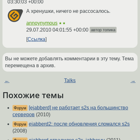
03:30:03 +00:00
А хренушки, ничего не рассосалось.
annoynymous
★★
29.07.2010 04:01:55 +00:00
автор топика
Ссылка
Вы не можете добавлять комментарии в эту тему. Тема
перемещена в архив.
←
Talks
→
Похожие темы
[ejabberd] не работает s2s на большинство
Форум
серверов
(2010)
ejabberd2: после обновления сломался s2s
Форум
(2008)