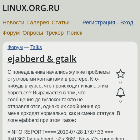
LINUX.ORG.RU
Новости
Галерея
Статьи
Регистрация
-
Вход
Форум
Опросы
Трекер
Поиск
Форум
—
Talks
ejabberd & gtalk
С понедельника начались жуткие проблемы
с гугловыми контактами в ростере. Кто-
0
нибудь в курсе, что происходит и как с этим
бороться? Выражается в том, что
сообщения до гуглоконтаккто не
0
отправляются, однако их сообщения до
меня доходят нормально, как и смена статуса. В
логе ejabberd при этом такое:
=INFO REPORT==== 2010-07-28 17:07:33 ===
I(<0.362.0>:ejabberd_s2s:368) : New s2s connection