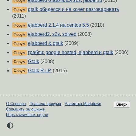
ejabberd отвалился s2s, jabber.ru
(2011)
Форум
gtalk обиделся и не хочет разговаривать
Форум
(2011)
ejabberd 2.1.4 на centos 5.5
(2010)
Форум
ejabberd2, s2s, solved
(2008)
Форум
ejabberd & gtalk
(2009)
Форум
грабли: google hosted, ejabberd и gtalk
(2006)
Форум
Gtalk
(2008)
Форум
Gtalk R.I.P.
(2015)
Форум
О Сервере
-
Правила форума
-
Разметка Markdown
Вверх
Сообщить об ошибке
https://www.linux.org.ru/