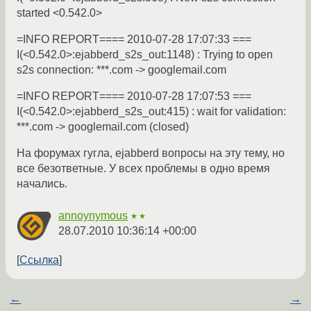
started <0.542.0>
=INFO REPORT==== 2010-07-28 17:07:33 ===
I(<0.542.0>:ejabberd_s2s_out:1148) : Trying to open
s2s connection: ***.com -> googlemail.com
=INFO REPORT==== 2010-07-28 17:07:53 ===
I(<0.542.0>:ejabberd_s2s_out:415) : wait for validation:
***.com -> googlemail.com (closed)
На форумах гугла, ejabberd вопросы на эту тему, но
все безответные. У всех проблемы в одно время
начались.
annoynymous
★★
28.07.2010 10:36:14 +00:00
Ссылка
←
→