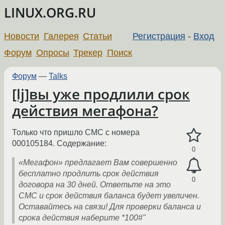
LINUX.ORG.RU
Новости
Галерея
Статьи
Регистрация
-
Вход
Форум
Опросы
Трекер
Поиск
Форум
—
Talks
[lj]вы уже продлили срок
действия мегафона?
Только что пришло СМС с номера
000105184. Содержание:
0
«Мегафон» предлагает Вам совершенно
бесплатно продлить срок действия
0
договора на 30 дней. Ответьте на это
СМС и срок действия баланса будет увеличен.
Оставайтесь на связи! Для проверки баланса и
срока действия наберите *100#"