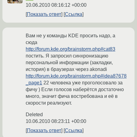
10.06.2010 08:16:12 +00:00
Показать ответ
Ссылка
Вам не у команды KDE просить надо, а
сюда
http://forum.kde.org/brainstorm.php#cat83
постить. Я запросил синхронизацию
персональной информации (закладки,
история) в браузерах через akonadi
http://forum.kde.org/brainstorm.php#idea87678
_page1
22 человека уже проголосовало за
фичу ) Если голосов наберётся достаточно
много, значит фича востребована и её в
скорости реализуют.
Deleted
10.06.2010 08:23:11 +00:00
Показать ответ
Ссылка