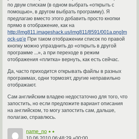
по двум спискам (в одном выбрать «открыть с
помощью», в другом выбрать программу). Я
предлагаю вместо этого добавить просто кнопки
прямо в отображение, как на
http://img811.imageshack.us/img811/8591/001a.png]m
ock-up'е
При таком отображении список по правой
кнопку можно упразднить до «открыть в другой
программе ...», а при переходе в режим
отображения «плитка» вернуть, как есть сейчас.
Да, часто приходится открывать файлы в разных
программах, одни тормозят, другие неправильно
отображают.
Сам английским владею недостаточно для того, что
запостить, но если предложите вариант описания
на английском, то могу запостить сам, дальше,
полагаю, справлюсь.
name_no
★★
10.06.2010 06:48:29 +00:00