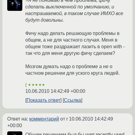
>Я не понимаю в чем проблема, фичу
сделать выключенной по умолчанию, и
настраиваемой, в таком случае ИМХО все
будут довольны.
Фичу надо делать решающую проблемы в
общем, а не для частного случая. Меня в
общем тоже раздражает лазить в open with -
так что для меня другую фичу сделаем?
Мозгом думать надо о проблеме а не о
частном решении для уского круга людей.
r
★★★★★
10.06.2010 14:42:49 +00:00
Показать ответ
Ссылка
Ответ на:
комментарий
от r
10.06.2010 14:42:49
+00:00
Общим решением был бы учет recently used