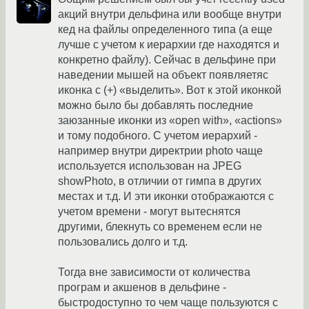
акций внутри дельфина или вообще внутри
кед на файлы определенного типа (а еще
лучше с учетом к иерархии где находятся и
конкретно файлу). Сейчас в дельфине при
наведении мышей на объект появляетяс
иконка с (+) «выделить». Вот к этой иконкой
можно было бы добавлять последние
заюзанные иконки из «open with», «actions»
и тому подобного. С учетом иерархий -
например внутри директрии photo чаще
используется использован на JPEG
showPhoto, в отличии от гимпа в других
местах и т.д. И эти иконки отображаются с
учетом времени - могут вытеснятся
другими, блекнуть со временем если не
пользовались долго и т.д.
Тогда вне зависимости от количества
програм и акшенов в дельфине -
быстродоступно то чем чаще пользуются с