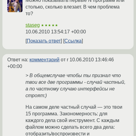
Можно показывать первые N программ или
столько, сколько влезает. В чем проблема
то?
staseg
★★★★★
10.06.2010 13:54:17 +00:00
Показать ответ
Ссылка
Ответ на:
комментарий
от r
10.06.2010 13:46:46
+00:00
> В общемслучае чтобы ты признал что
твои все две программы - случай частный,
а по частному случаю интерфейсы не
строят:)
На самом деле частный случай — это твои
15 программа. Закономерность: для
каждого дела свой инструмент. С каждым
файлом можно сделать всего два дела:
отобразить/воспроизвести и