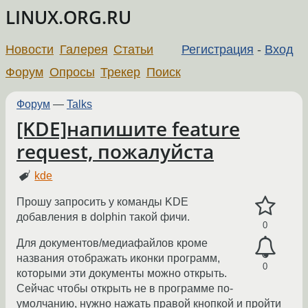
LINUX.ORG.RU
Новости
Галерея
Статьи
Регистрация
-
Вход
Форум
Опросы
Трекер
Поиск
Форум
—
Talks
[KDE]напишите feature
request, пожалуйста
kde
Прошу запросить у команды KDE
добавления в dolphin такой фичи.
0
Для документов/медиафайлов кроме
названия отображать иконки программ,
0
которыми эти документы можно открыть.
Сейчас чтобы открыть не в программе по-
умолчанию, нужно нажать правой кнопкой и пройти