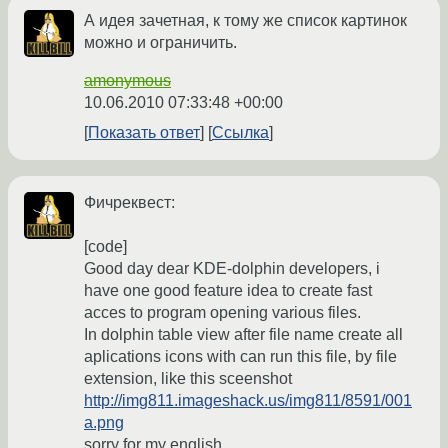
А идея зачетная, к тому же список картинок
можно и ограничить.
amonymous
10.06.2010 07:33:48 +00:00
Показать ответ
Ссылка
Фичреквест:
[code]
Good day dear KDE-dolphin developers, i
have one good feature idea to create fast
acces to program opening various files.
In dolphin table view after file name create all
aplications icons with can run this file, by file
extension, like this sceenshot
http://img811.imageshack.us/img811/8591/001
a.png
sorry for my english.