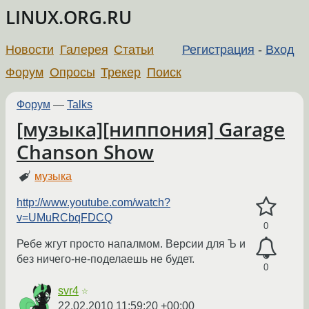
LINUX.ORG.RU
Новости
Галерея
Статьи
Регистрация
-
Вход
Форум
Опросы
Трекер
Поиск
Форум
—
Talks
[музыка][ниппония] Garage
Chanson Show
музыка
http://www.youtube.com/watch?
v=UMuRCbqFDCQ
0
Ребе жгут просто напалмом. Версии для Ъ и
без ничего-не-поделаешь не будет.
0
svr4
☆
22.02.2010 11:59:20 +00:00