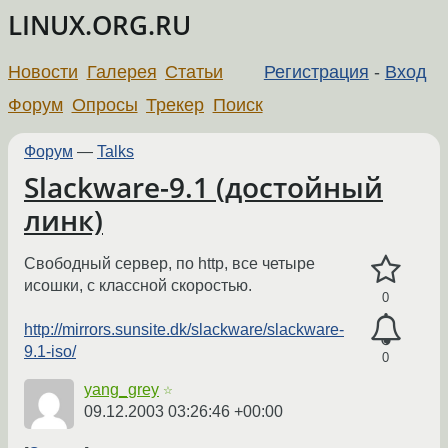
LINUX.ORG.RU
Новости
Галерея
Статьи
Регистрация
-
Вход
Форум
Опросы
Трекер
Поиск
Форум
—
Talks
Slackware-9.1 (достойный
линк)
Свободный сервер, по http, все четыре
исошки, с классной скоростью.
0
http://mirrors.sunsite.dk/slackware/slackware-
9.1-iso/
0
yang_grey
☆
09.12.2003 03:26:46 +00:00