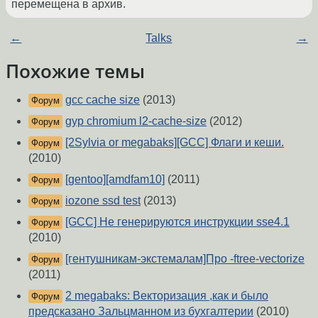
перемещена в архив.
←
Talks
→
Похожие темы
gcc cache size
(2013)
Форум
gyp chromium l2-cache-size
(2012)
Форум
[2Sylvia or megabaks][GCC] Флаги и кеши.
Форум
(2010)
[gentoo][amdfam10]
(2011)
Форум
iozone ssd test
(2013)
Форум
[GCC] Не генерируются инструкции sse4.1
Форум
(2010)
[гентушникам-экстемалам]Про -ftree-vectorize
Форум
(2011)
2 megabaks: Векторизация ,как и было
Форум
предсказано Зальцманном из бухгалтерии
(2010)