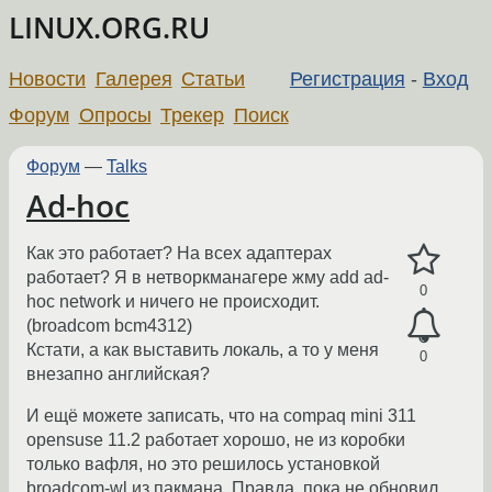
LINUX.ORG.RU
Новости
Галерея
Статьи
Регистрация
-
Вход
Форум
Опросы
Трекер
Поиск
Форум
—
Talks
Ad-hoc
Как это работает? На всех адаптерах
работает? Я в нетворкманагере жму add ad-
0
hoc network и ничего не происходит.
(broadcom bcm4312)
Кстати, а как выставить локаль, а то у меня
0
внезапно английская?
И ещё можете записать, что на compaq mini 311
opensuse 11.2 работает хорошо, не из коробки
только вафля, но это решилось установкой
broadcom-wl из пакмана. Правда, пока не обновил