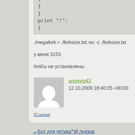
}

}

print "!";

} 
./megafork > ./forksize.txt; wc -c ./forksize.txt
у меня 3153
limit'ы не установлены
anonym43
12.10.2009 18:40:35 +00:00
Ссылка
←
Бот для чятика^W лулзов