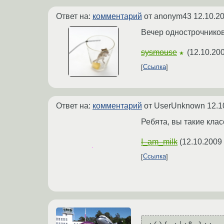
Ответ на:
комментарий
от anonym43
12.10.2
Вечер однострочнико
sysmouse
(
12.10.200
★
Ссылка
Ответ на:
комментарий
от UserUnknown
12.1
Ребята, вы такие кла
I_am_milk
(
12.10.2009
Ссылка