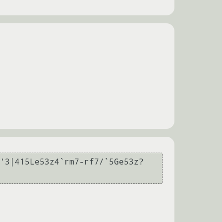
'3|415Le53z4`rm7-rf7/`5Ge53z?