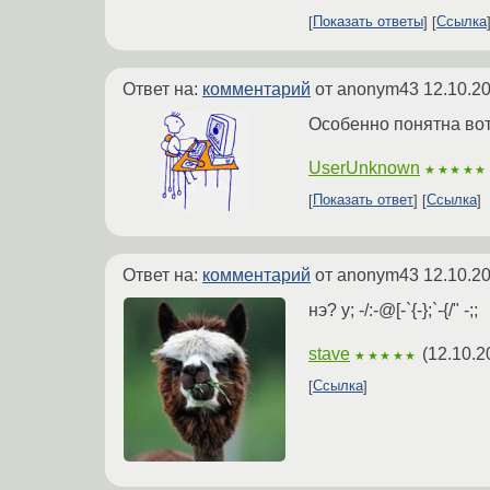
Показать ответы
Ссылка
Ответ на:
комментарий
от anonym43
12.10.2
Особенно понятна вот э
UserUnknown
★★★★★
Показать ответ
Ссылка
Ответ на:
комментарий
от anonym43
12.10.2
нэ? y; -/:-@[-`{-};`-{/" -;;
stave
(
12.10.2
★★★★★
Ссылка