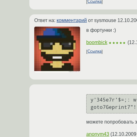
Ссылка
Ответ на:
комментарий
от sysmouse
12.10.20
в фортунки :)
boombick
(
12.
★★★★★
Ссылка
y'345e7r'$=;: w
goto7Geprint7"!
можете попробовать за
anonym43
(
12.10.2009