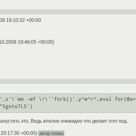
09 19:10:32 +00:00
10.2009 19:46:05 +00:00
)
',s'\`wm -wf \/\`'fork()',y^w^r^,eval for(@a=
"5goto7L5')
пустить это. Ведь вполне очевидно что делает этот код.
 20:17:30 +00:00
)
автор топика