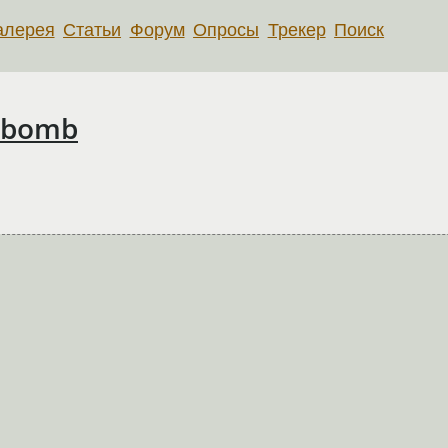
алерея
Статьи
Форум
Опросы
Трекер
Поиск
rkbomb