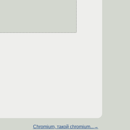
Chromium, такой chromium...
→