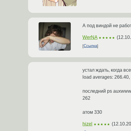
А под виндой не рабо
WerNA
(
12.10
★★★★★
Ссылка
устал ждать, когда в
load averages: 266.40,
последний ps auxwww | 
262
атом 330
hizel
(
12.10.2
★★★★★