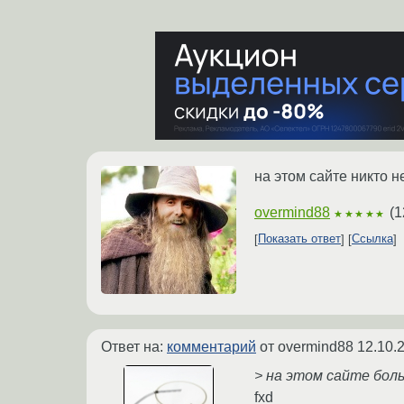
на этом сайте никто н
overmind88
(
1
★★★★★
Показать ответ
Ссылка
Ответ на:
комментарий
от overmind88
12.10.
> на этом сайте бол
fxd