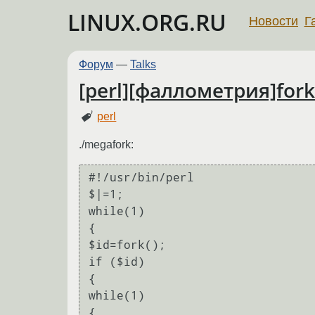
LINUX.ORG.RU
Новости
Г
Форум
—
Talks
[perl][фаллометрия]fo
perl
./megafork:
#!/usr/bin/perl

$|=1;

while(1)

{

$id=fork();

if ($id)

{ 

while(1)

{
