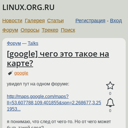
LINUX.ORG.RU
Новости
Галерея
Статьи
Регистрация
-
Вход
Форум
Опросы
Трекер
Поиск
Форум
—
Talks
[google] чего это такое на
карте?
google
увидел тут на одном форуме:
0
http://maps.google.com/maps?
ll=53.607788,109.401855&spn=2.268677,3.25
1953...
0
я понимаю, что след от чего-то. Но от чего может
быть такой след?