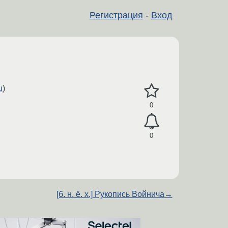
Регистрация
-
Вход
u
)
0
0
[б. н. ё. х.] Рукопись Войнича
→