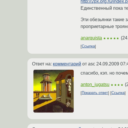
http://2px.org.ru/index
Единственный пока те
Эти обезьянки такие 
проприетарные троян
anarquista
(
24
★★★★★
Ссылка
Ответ на:
комментарий
от asc
24.09.2009 07:
спасибо, кэп. но почем
anton_jugatsu
(
★★★★
Показать ответ
Ссылка