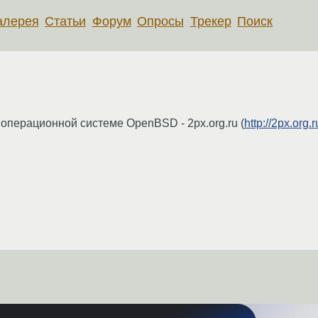
алерея
Статьи
Форум
Опросы
Трекер
Поиск
ерационной системе OpenBSD - 2px.org.ru (
http://2px.org.r