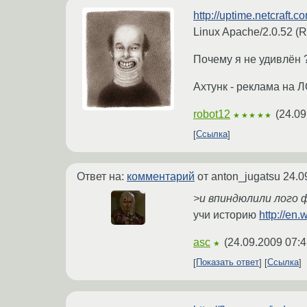
http://uptime.netcraf
Linux Apache/2.0.52 (
Почему я не удивлён 
Ахтунк - реклама на ЛО
robot12
(
24.09
★★★★★
Ссылка
Ответ на:
комментарий
от anton_jugatsu
24.0
>и впиндюлили лого ф
учи историю
http://en
asc
(
24.09.2009 07:4
★
Показать ответ
Ссылка