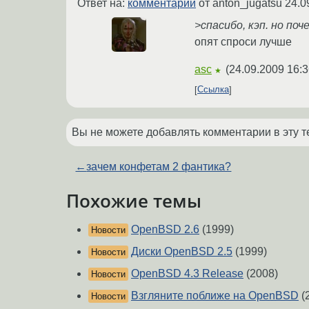
Ответ на:
комментарий
от anton_jugatsu
24.0
>спасибо, кэп. но поч
опят спроси лучше
asc
(
24.09.2009 16:3
★
Ссылка
Вы не можете добавлять комментарии в эту т
←
зачем конфетам 2 фантика?
Похожие темы
OpenBSD 2.6
(1999)
Новости
Диски OpenBSD 2.5
(1999)
Новости
OpenBSD 4.3 Release
(2008)
Новости
Взгляните поближе на OpenBSD
(
Новости