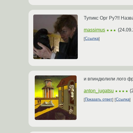
Тупикс Орг Ру?!! Наз
massimus
(
24.09.
★★★
Ссылка
и впиндюлили лого фр
anton_jugatsu
(
★★★★
Показать ответ
Ссылка