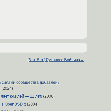
[б. н. ё. х.] Рукопись Войнича
→
n силами сообщества добавлены
ы
(2024)
ляет юбилей — 11 лет!
(2006)
 в OpenBSD :(
(2004)