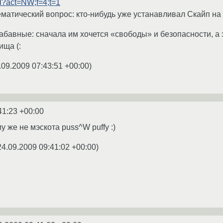
.pl?act=NW;f=4;t=1
матический вопрос: кто-нибудь уже устанавливал Скайп н
забавные: сначала им хочется «свободы» и безопасности, а
ища (:
.09.2009 07:43:51 +00:00
)
41:23 +00:00
у же не мэскота puss^W puffy :)
24.09.2009 09:41:02 +00:00
)