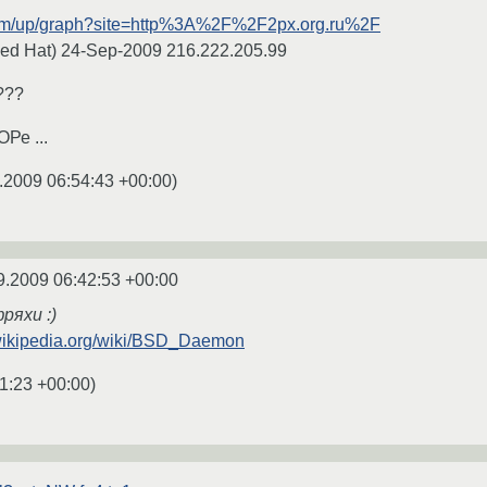
t.com/up/graph?site=http%3A%2F%2F2px.org.ru%2F
Red Hat) 24-Sep-2009 216.222.205.99
???
Ре ...
.2009 06:54:43 +00:00
)
9.2009 06:42:53 +00:00
ряхи :)
.wikipedia.org/wiki/BSD_Daemon
1:23 +00:00
)