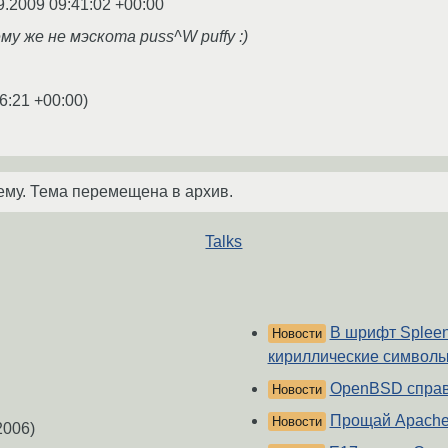
9.2009 09:41:02 +00:00
ему же не мэскота puss^W puffy :)
6:21 +00:00
)
ему. Тема перемещена в архив.
Talks
В шрифт Splee
Новости
кириллические символ
OpenBSD справ
Новости
Прощай Apache
Новости
2006)