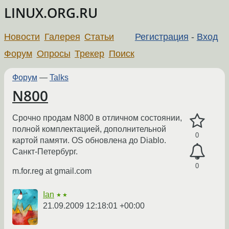
LINUX.ORG.RU
Новости
Галерея
Статьи
Регистрация
-
Вход
Форум
Опросы
Трекер
Поиск
Форум
—
Talks
N800
Срочно продам N800 в отличном состоянии,
полной комплектацией, дополнительной
0
картой памяти. OS обновлена до Diablo.
Санкт-Петербург.
0
m.for.reg at gmail.com
Ian
★★
21.09.2009 12:18:01 +00:00