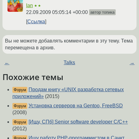
Ian
★★
22.09.2009 05:05:14 +00:00
автор топика
Ссылка
Вы не можете добавлять комментарии в эту тему. Тема
перемещена в архив.
←
Talks
→
Похожие темы
Продам книгу «UNIX разработка сетевых
Форум
приложений»
(2015)
Установка серверов на Gentoo, FreeBSD
Форум
(2008)
[Ищу, СПб] Senior software developer С/С++
Форум
(2012)
Ищу работу PHP-программистом в Санкт
Форум