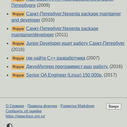
Петербурге
(2009)
Санкт-Петербург:Nexenta package maintainer
Форум
and developer
(2010)
Санкт-Петербург:Nexenta package
Форум
maintainer/developer
(2011)
Junior Developer ищет работу Санкт-Петербург
Форум
(2016)
где найти С++ разработчика
(2007)
Форум
Джун/Интерн программист ищу работу.
(2016)
Форум
Senior QA Engineer (Linux) 150 000р.
(2017)
Форум
О Сервере
-
Правила форума
-
Разметка Markdown
Вверх
Сообщить об ошибке
https://www.linux.org.ru/