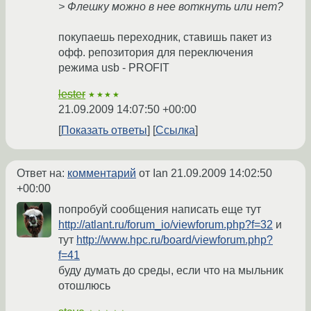
> Флешку можно в нее воткнуть или нет?
покупаешь переходник, ставишь пакет из
офф. репозитория для переключения
режима usb - PROFIT
lester
★★★★
21.09.2009 14:07:50 +00:00
Показать ответы
Ссылка
Ответ на:
комментарий
от Ian
21.09.2009 14:02:50
+00:00
попробуй сообщения написать еще тут
http://atlant.ru/forum_io/viewforum.php?f=32
и
тут
http://www.hpc.ru/board/viewforum.php?
f=41
буду думать до среды, если что на мыльник
отошлюсь