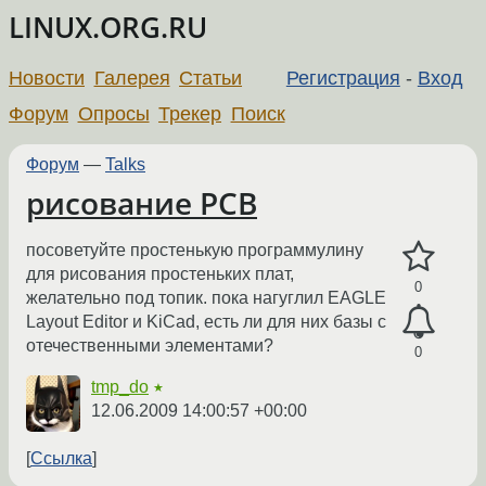
LINUX.ORG.RU
Новости
Галерея
Статьи
Регистрация
-
Вход
Форум
Опросы
Трекер
Поиск
Форум
—
Talks
рисование PCB
посоветуйте простенькую программулину
для рисования простеньких плат,
0
желательно под топик. пока нагуглил EAGLE
Layout Editor и KiCad, есть ли для них базы с
отечественными элементами?
0
tmp_do
★
12.06.2009 14:00:57 +00:00
Ссылка