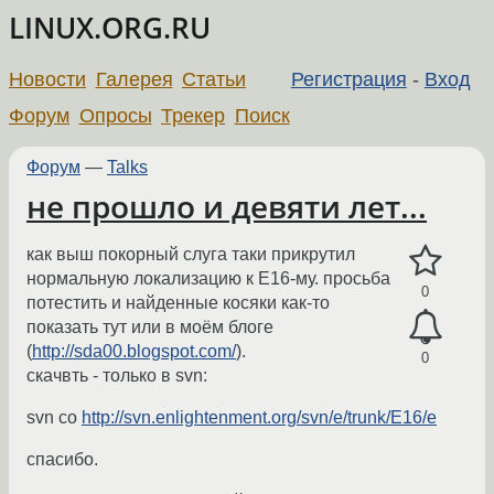
LINUX.ORG.RU
Новости
Галерея
Статьи
Регистрация
-
Вход
Форум
Опросы
Трекер
Поиск
Форум
—
Talks
не прошло и девяти лет...
как выш покорный слуга таки прикрутил
нормальную локализацию к E16-му. просьба
0
потестить и найденные косяки как-то
показать тут или в моём блоге
(
http://sda00.blogspot.com/
).
0
скачвть - только в svn:
svn co
http://svn.enlightenment.org/svn/e/trunk/E16/e
спасибо.