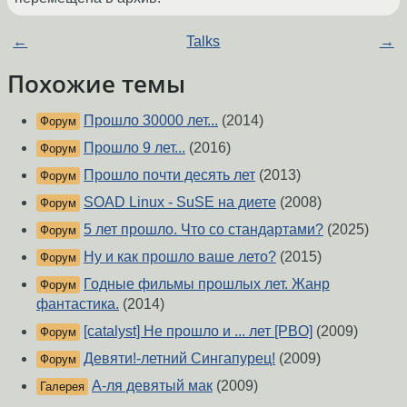
←
Talks
→
Похожие темы
Прошло 30000 лет...
(2014)
Форум
Прошло 9 лет...
(2016)
Форум
Прошло почти десять лет
(2013)
Форум
SOAD Linux - SuSE на диете
(2008)
Форум
5 лет прошло. Что со стандартами?
(2025)
Форум
Ну и как прошло ваше лето?
(2015)
Форум
Годные фильмы прошлых лет. Жанр
Форум
фантастика.
(2014)
[catalyst] Не прошло и ... лет [PBO]
(2009)
Форум
Девяти!-летний Сингапурец!
(2009)
Форум
А-ля девятый мак
(2009)
Галерея