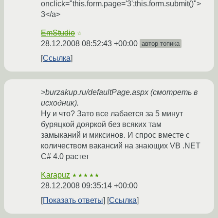
onclick="this.form.page='3';this.form.submit()">
3</a>
EmStudio
☆
28.12.2008 08:52:43 +00:00
автор топика
Ссылка
>burzakup.ru/defaultPage.aspx (смотреть в
исходник).
Ну и что? Зато все лабается за 5 минут
буряцкой дояркой без всяких там
замыканий и миксинов. И спрос вместе с
количеством вакансий на знающих VB .NET
C# 4.0 растет
Karapuz
★★★★★
28.12.2008 09:35:14 +00:00
Показать ответы
Ссылка