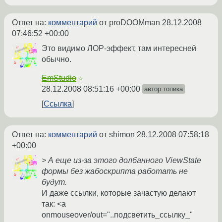
Ответ на:
комментарий
от proDOOMman
28.12.2008
07:46:52 +00:00
Это видимо ЛОР-эффект, там интересней
обычно.
EmStudio
☆
28.12.2008 08:51:16 +00:00
автор топика
Ссылка
Ответ на:
комментарий
от shimon
28.12.2008 07:58:18
+00:00
> А еще из-за этого долбанного ViewState
формы без жабоскрипта работать не
будут.
И даже ссылки, которые зачастую делают
так: <a
onmouseover/out="..подсветить_ссылку_"