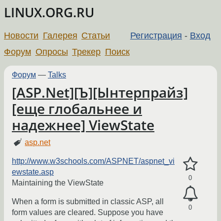
LINUX.ORG.RU
Новости
Галерея
Статьи
Регистрация
-
Вход
Форум
Опросы
Трекер
Поиск
Форум
—
Talks
[ASP.Net][Ъ][Ынтерпрайз]
[еще глобальнее и
надежнее] ViewState
asp.net
http://www.w3schools.com/ASPNET/aspnet_vi
ewstate.asp
0
Maintaining the ViewState
When a form is submitted in classic ASP, all
0
form values are cleared. Suppose you have