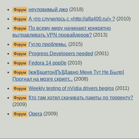
неуловимый джо
(2018)
Форум
А что случилось с «http://alfa400.ru/» ?
(2010)
Форум
По всему миру начинают конкретно
Форум
вытравливать VPN провайдеров?
(2013)
Гугло проблемы.
(2015)
Форум
Progress Developers needed
(2001)
Форум
Fedora 14 ppp0e
(2010)
Форум
[жж][ацетон][Ъ][Давно Меня Тут Не Было]
Форум
Прогнал на мозге скрипт...
(2008)
Weekly testing of nVidia drivers begins
(2011)
Форум
Кто там хотел скачивать пакеты по торренту?
Форум
(2009)
Opera
(2009)
Форум