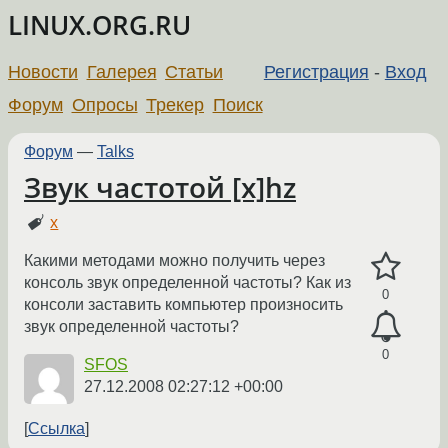
LINUX.ORG.RU
Новости
Галерея
Статьи
Регистрация
-
Вход
Форум
Опросы
Трекер
Поиск
Форум
—
Talks
Звук частотой [x]hz
x
Какими методами можно получить через
консоль звук определенной частоты? Как из
0
консоли заставить компьютер произносить
звук определенной частоты?
0
SFOS
27.12.2008 02:27:12 +00:00
Ссылка