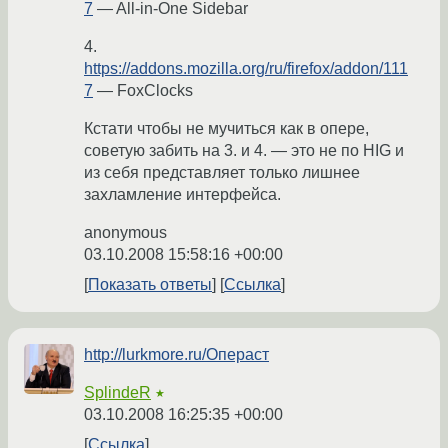
7
— All-in-One Sidebar
4.
https://addons.mozilla.org/ru/firefox/addon/111
7
— FoxClocks
Кстати чтобы не мучиться как в опере,
советую забить на 3. и 4. — это не по HIG и
из себя представляет только лишнее
захламление интерфейса.
anonymous
03.10.2008 15:58:16 +00:00
Показать ответы
Ссылка
http://lurkmore.ru/Операст
SplindeR
★
03.10.2008 16:25:35 +00:00
Ссылка