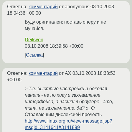
Ответ на:
комментарий
от anonymous
03.10.2008
18:04:36 +00:00
Буду оригинален: поставь оперу и не
мучайся.
Deikwon
03.10.2008 18:39:58 +00:00
Ссылка
Ответ на:
комментарий
от AX
03.10.2008 18:33:53
+00:00
> Т.е. быстрые настройки и боковая
панель - не по хигу и захламление
интерфейса, а часики в браузере - это,
типа, не захламление, да? о_О
Страдающим дислексией прочесть
http://www.linux.org.ru/view-message.jsp?
msgid=3141641#3141899