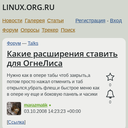
LINUX.ORG.RU
Новости
Галерея
Статьи
Регистрация
-
Вход
Форум
Опросы
Трекер
Поиск
Форум
—
Talks
Какие расширения ставить
для ОгнеЛиса
Нужно как в опере табы чтоб закрыть,а
потом просто нажал отменить и таб
0
открылся,убрать флеш,и быстрое меню как
в опере ну еще и боковую панель и часики
0
marazmatik
★
03.10.2008 14:23:23 +00:00
Ссылка