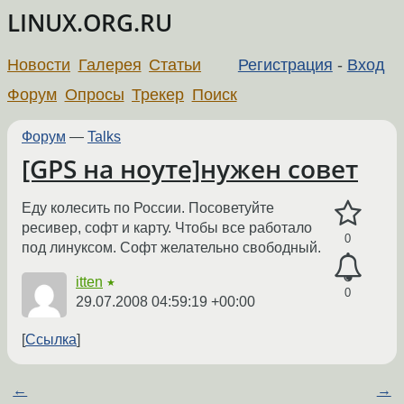
LINUX.ORG.RU
Новости
Галерея
Статьи
Регистрация
-
Вход
Форум
Опросы
Трекер
Поиск
Форум
—
Talks
[GPS на ноуте]нужен совет
Еду колесить по России. Посоветуйте
ресивер, софт и карту. Чтобы все работало
0
под линуксом. Софт желательно свободный.
itten
★
0
29.07.2008 04:59:19 +00:00
Ссылка
←
→