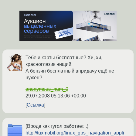
Тебе и карты бесплатные? Хи, хи,
красноглазик нищий.
А бензин бесплатный впридачу ещё не
нужен?
anonymous_num_0
29.07.2008 05:13:06 +00:00
Ссылка
(Вроде как гугол работает...)
http://tuxmobil.org/linux_gps_navigation_appli