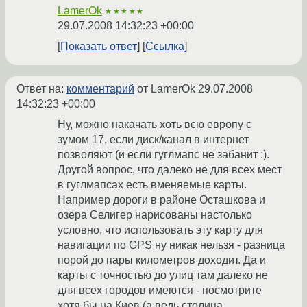
LamerOk
★★★★★
29.07.2008 14:32:23 +00:00
Показать ответ
Ссылка
Ответ на:
комментарий
от LamerOk
29.07.2008
14:32:23 +00:00
Ну, можно накачать хоть всю европу с
зумом 17, если диск/канал в интернет
позволяют (и если гуглмапс не забанит :).
Другой вопрос, что далеко не для всех мест
в гуглмапсах есть вменяемые карты.
Например дороги в районе Осташкова и
озера Селигер нарисованы настолько
условно, что использовать эту карту для
навигации по GPS ну никак нельзя - разница
порой до пары километров доходит. Да и
карты с точностью до улиц там далеко не
для всех городов имеются - посмотрите
хотя бы на Киев (а ведь столица