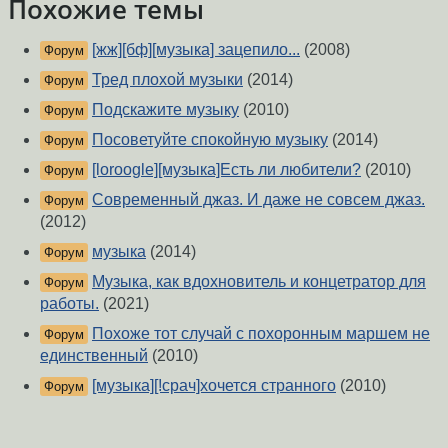
Похожие темы
[жж][бф][музыка] зацепило...
(2008)
Форум
Тред плохой музыки
(2014)
Форум
Подскажите музыку
(2010)
Форум
Посоветуйте спокойную музыку
(2014)
Форум
[loroogle][музыка]Есть ли любители?
(2010)
Форум
Современный джаз. И даже не совсем джаз.
Форум
(2012)
музыка
(2014)
Форум
Музыка, как вдохновитель и концетратор для
Форум
работы.
(2021)
Похоже тот случай с похоронным маршем не
Форум
единственный
(2010)
[музыка][!срач]хочется странного
(2010)
Форум