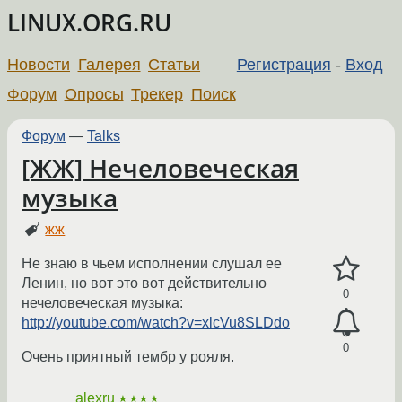
LINUX.ORG.RU
Новости
Галерея
Статьи
Регистрация
-
Вход
Форум
Опросы
Трекер
Поиск
Форум
—
Talks
[ЖЖ] Нечеловеческая
музыка
жж
Не знаю в чьем исполнении слушал ее
Ленин, но вот это вот действительно
0
нечеловеческая музыка:
http://youtube.com/watch?v=xlcVu8SLDdo
0
Очень приятный тембр у рояля.
alexru
★★★★