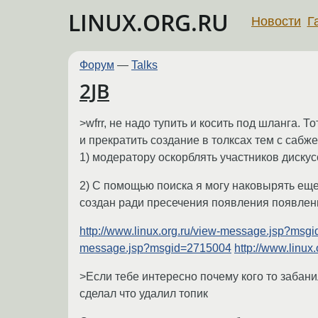
LINUX.ORG.RU
Новости
Г
Форум
—
Talks
2JB
>wfrr, не надо тупить и косить под шланга.
и прекратить создание в толксах тем с сабжем
1) модератору оскорблять участников дискусс
2) С помощью поиска я могу наковырять еще 
создан ради пресечения появления появлен
http://www.linux.org.ru/view-message.jsp?msg
message.jsp?msgid=2715004
http://www.linu
>Если тебе интересно почему кого то забани
сделал что удалил топик