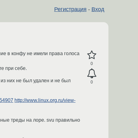
Регистрация
-
Вход
шие в конфу не имели права голоса
0
те при себе.
из них не был удален и не был
0
754907
http://www.linux.org.ru/view-
зные треды на лоре. svu правильно