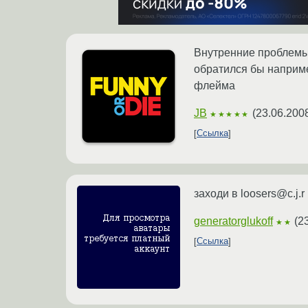
Внутренние проблемы 
обратился бы наприме
флейма
JB
(
23.06.200
★★★★★
Ссылка
заходи в loosers@c.j.r
generatorglukoff
(
2
★★
Ссылка