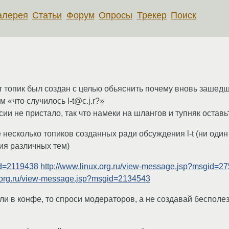
алерея
Статьи
Форум
Опросы
Трекер
Поиск
 Тот топик был создан с целью обьяснить почему вновь зашед
 «что случилось l-t@c.j.r?»
ии не пристало, так что намеки на шлангов и тупняк оставь
несколько топиков созданных ради обсуждения l-t (ни один 
ия различных тем)
id=2119438
http://www.linux.org.ru/view-message.jsp?msgid=2
x.org.ru/view-message.jsp?msgid=2134543
ли в конфе, то спроси модераторов, а не создавай бесполе