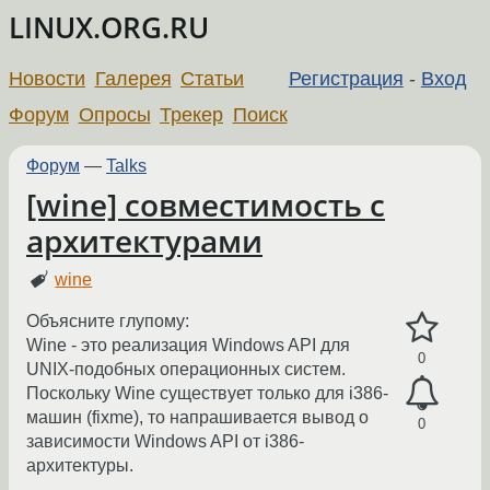
LINUX.ORG.RU
Новости
Галерея
Статьи
Регистрация
-
Вход
Форум
Опросы
Трекер
Поиск
Форум
—
Talks
[wine] совместимость с
архитектурами
wine
Объясните глупому:
Wine - это реализация Windows API для
0
UNIX-подобных операционных систем.
Поскольку Wine существует только для i386-
машин (fixme), то напрашивается вывод о
0
зависимости Windows API от i386-
архитектуры.