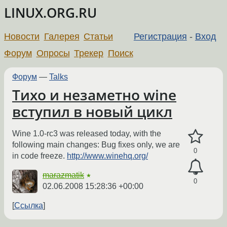
LINUX.ORG.RU
Новости
Галерея
Статьи
Регистрация
-
Вход
Форум
Опросы
Трекер
Поиск
Форум
—
Talks
Тихо и незаметно wine
вступил в новый цикл
Wine 1.0-rc3 was released today, with the
following main changes: Bug fixes only, we are
0
in code freeze.
http://www.winehq.org/
marazmatik
★
0
02.06.2008 15:28:36 +00:00
Ссылка