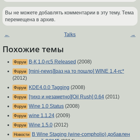
Вы не можете добавлять комментарии в эту тему. Тема
перемещена в архив.
←
Talks
→
Похожие темы
В-К 1.0-rc5 Released
(2008)
Форум
[mini-news][раз на то пошло] WINE 1.4-rc*
Форум
(2012)
KDE4.0.0 Tagging
(2008)
Форум
[тихо и незаметно][Oil Rush] 0.64
(2011)
Форум
Wine 1.0 Status
(2008)
Форум
wine 1.1.24
(2009)
Форум
Wine 1.5.0
(2012)
Форум
В Wine Staging (wine-compholio) добавлен
Новости