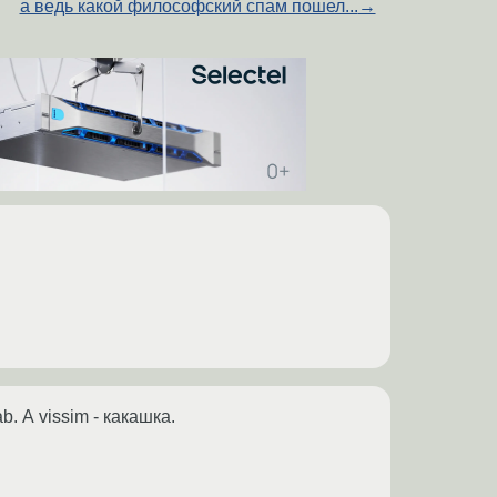
а ведь какой философский спам пошел...
→
b. А vissim - какашка.