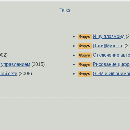
Talks
Ищу плазмоид
(2
Форум
[Таги][Музыка]
(2
Форум
002)
Отключение авто
Форум
м управлением
(2015)
Рисование цифро
Форум
ной сети
(2008)
GDM и Gif анима
Форум