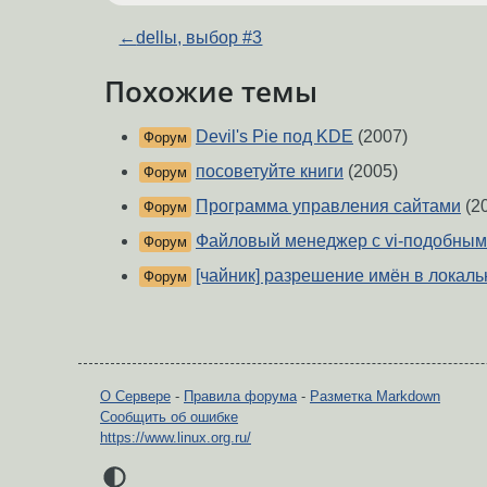
←
dellы, выбор #3
Похожие темы
Devil's Pie под KDE
(2007)
Форум
посоветуйте книги
(2005)
Форум
Программа управления сайтами
(2
Форум
Файловый менеджер с vi-подобны
Форум
[чайник] разрешение имён в локаль
Форум
О Сервере
-
Правила форума
-
Разметка Markdown
Сообщить об ошибке
https://www.linux.org.ru/