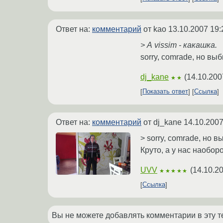
Ответ на:
комментарий
от kao
13.10.2007 19:
> А vissim - какашка.
sorry, comrade, но вы
dj_kane
(
14.10.200
★★
Показать ответ
Ссылка
Ответ на:
комментарий
от dj_kane
14.10.2007
> sorry, comrade, но в
Круто, а у нас наоборо
UVV
(
14.10.2
★★★★★
Ссылка
Вы не можете добавлять комментарии в эту т