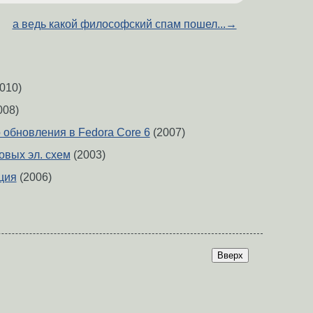
а ведь какой философский спам пошел...
→
010)
008)
 обновления в Fedora Core 6
(2007)
вых эл. схем
(2003)
ция
(2006)
Вверх