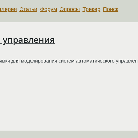
алерея
Статьи
Форум
Опросы
Трекер
Поиск
 управления
ммки для моделирования систем автоматического управлен