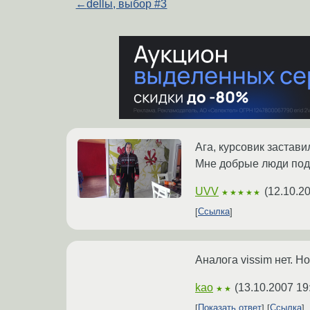
←
dellы, выбор #3
Ага, курсовик заставил
Мне добрые люди подс
UVV
(
12.10.2
★★★★★
Ссылка
Аналога vissim нет. Но
kao
(
13.10.2007 19
★★
Показать ответ
Ссылка