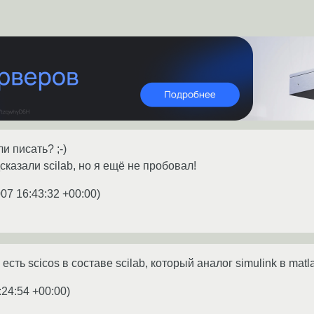
и писать? ;-)
казали scilab, но я ещё не пробовал!
007 16:43:32 +00:00
)
 есть scicos в составе scilab, который аналог simulink в matla
:24:54 +00:00
)