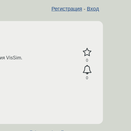
Регистрация
-
Вход
ия VisSim.
0
0