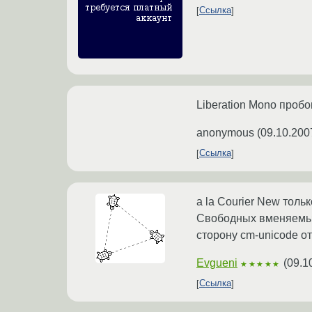
Ссылка
Liberation Mono проб
anonymous
(
09.10.200
Ссылка
a la Courier New толь
Свободных вменяемых 
сторону cm-unicode о
Evgueni
(
09.1
★★★★★
Ссылка