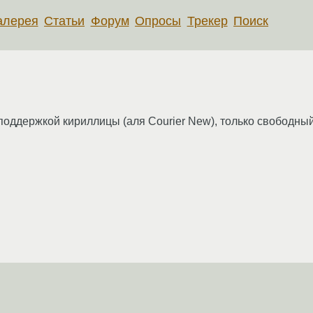
алерея
Статьи
Форум
Опросы
Трекер
Поиск
ддержкой кириллицы (аля Courier New), только свободный.