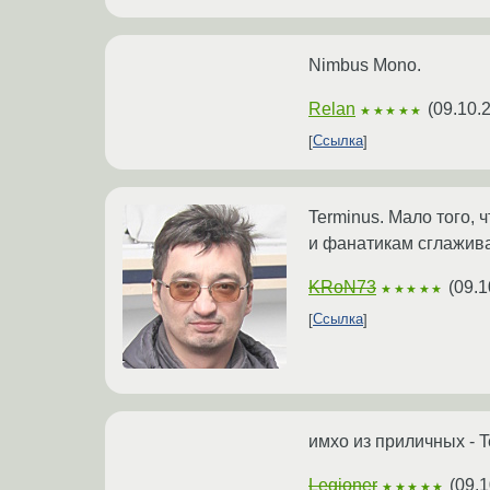
Nimbus Mono.
Relan
(
09.10.
★★★★★
Ссылка
Terminus. Мало того, 
и фанатикам сглажива
KRoN73
(
09.1
★★★★★
Ссылка
имхо из приличных - 
Legioner
(
09.1
★★★★★