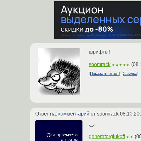
шрифты!
soomrack
(
08.
★★★★★
Показать ответ
Ссылка
Ответ на:
комментарий
от soomrack
08.10.20
._.
generatorglukoff
(
0
★★