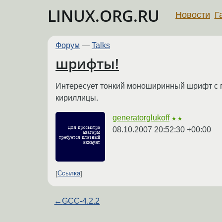
LINUX.ORG.RU
Новости
Г
Форум
—
Talks
шрифты!
Интересует тонкий моноширинный шрифт с по
кириллицы.
generatorglukoff
★★
08.10.2007 20:52:30 +00:00
Ссылка
←
GCC-4.2.2