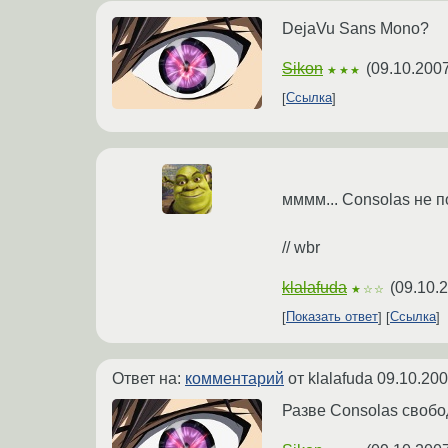
DejaVu Sans Mono?
Sikon
(
09.10.2007
★★★
Ссылка
мммм... Consolas не 
// wbr
klalafuda
(
09.10.
★☆☆
Показать ответ
Ссылка
Ответ на:
комментарий
от klalafuda
09.10.200
Разве Consolas своб