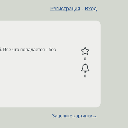
Регистрация
-
Вход
 Все что попадается - без
0
0
Зацените картинки
→