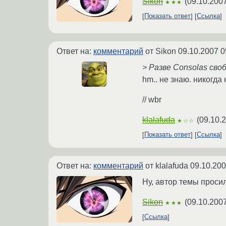
Sikon
(
09.10.2007
★★★
Показать ответ
Ссылка
Ответ на:
комментарий
от Sikon
09.10.2007 0
> Разве Consolas сво
hm.. не знаю. никогда
// wbr
klalafuda
(
09.10.
★☆☆
Показать ответ
Ссылка
Ответ на:
комментарий
от klalafuda
09.10.200
Ну, автор темы проси
Sikon
(
09.10.2007
★★★
Ссылка