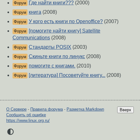
Где найти книги???
(2000)
Форум
книга
(2008)
Форум
У кого есть книги по Openoffice?
(2007)
Форум
[помогите найти книгу] Satellite
Форум
Communications
(2008)
Стандарты POSIX
(2003)
Форум
Скиньте книги по линукс
(2008)
Форум
помогите с книгами.
(2010)
Форум
[литература] Посоветуйте книгу...
(2008)
Форум
О Сервере
-
Правила форума
-
Разметка Markdown
Вверх
Сообщить об ошибке
https://www.linux.org.ru/