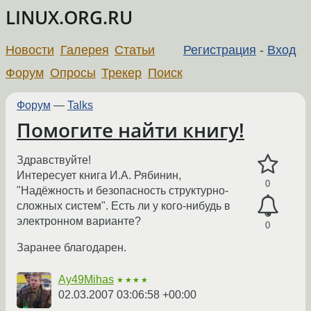
LINUX.ORG.RU
Новости
Галерея
Статьи
Регистрация
-
Вход
Форум
Опросы
Трекер
Поиск
Форум
—
Talks
Помогите найти книгу!
Здравствуйте!
Интересует книга И.А. Рябинин,
0
"Надёжность и безопасность структурно-
сложных систем". Есть ли у кого-нибудь в
электронном варианте?
0
Заранее благодарен.
Ay49Mihas
★★★★
02.03.2007 03:06:58 +00:00