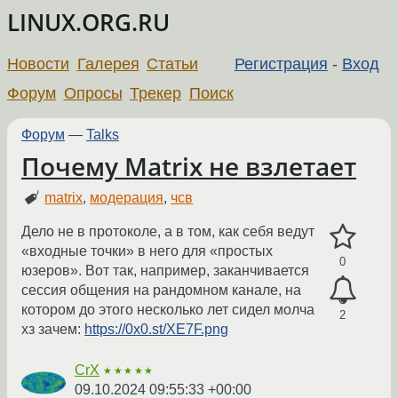
LINUX.ORG.RU
Новости
Галерея
Статьи
Регистрация
-
Вход
Форум
Опросы
Трекер
Поиск
Форум
—
Talks
Почему Matrix не взлетает
matrix
,
модерация
,
чсв
Дело не в протоколе, а в том, как себя ведут
«входные точки» в него для «простых
0
юзеров». Вот так, например, заканчивается
сессия общения на рандомном канале, на
котором до этого несколько лет сидел молча
2
хз зачем:
https://0x0.st/XE7F.png
CrX
★★★★★
09.10.2024 09:55:33 +00:00