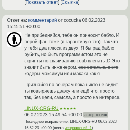
Показать ответ
Ссылка
Ответ на:
комментарий
от cocucka
06.02.2023
15:45:51 +00:00
Не прибедняйся, тебе он приносит бабло. И
порой фан тоже (я гарантирую это). Так что
у тебя два плюса из двух. Я бы рад бабло
рубить, но быть программистом это не
скрипты по скачиванию coub клепать :D Это
значит быть инженером.
все остальные это
кодеры максимум или макаки как я
Признайся по вечерам пока никто не видит
ты ковыряешь дважу или ещё что, просто
так, без цели, смысла, а просто на интересе.
LINUX-ORG-RU
★★★★★
06.02.2023 15:49:54 +00:00
автор топика
Последнее исправление: LINUX-ORG-RU
06.02.2023
15:52:23 +00:00
(всего
исправлений: 1
)