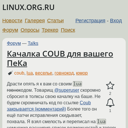
LINUX.ORG.RU
Новости
Галерея
Статьи
Регистрация
-
Вход
Форум
Опросы
Трекер
Поиск
Форум
—
Talks
Качалка COUB для вашего
ПеКа
coub
,
lua
,
веселье
,
говнокод
,
юмор
lua
Драсти опять я к вам со своим
говно
кодом. Товарищ
@superuser
скоромно
2
сбросил в толксы свою качалку на баше. Не
будем скромничать код по ссылке
Coub
закрывается (комментарий)
Более того он
1
ещё патчи исправления скидывает,
lua
похвала. Я взял смелость и переписал на
немножко расширив список возможностей и теперь