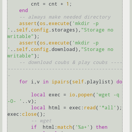
        cnt = cnt + 
1
;

end
-- always make needed directory
assert
(
os
.
execute
(
'mkdir -p 
'
..
self
.
config
.storages),
"Storage no 
writable"
);

assert
(
os
.
execute
(
'mkdir -p 
'
..
self
.
config
.download),
"Storage no 
writable"
);

-- download coubs & play coubs ----
---------------------------------------
-
for
 i,v 
in
ipairs
(
self
.playlist) 
do
local
 exec = 
io
.
popen
(
'wget -q 
-O- '
..v);

local
 html = exec:
read
(
'*all'
); 
exec:
close
();

-- wget 
if
  html:
match
(
'%a+'
) 
then