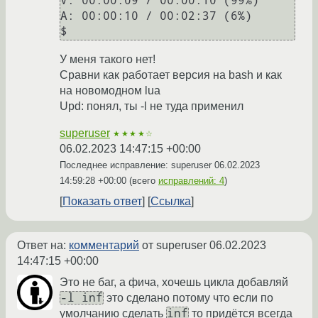
V: 00:00:09 / 00:00:10 (99%)

A: 00:00:10 / 00:02:37 (6%)

У меня такого нет!
Сравни как работает версия на bash и как
на новомодном lua
Upd: понял, ты -l не туда применил
superuser
★★★★☆
06.02.2023 14:47:15 +00:00
Последнее исправление: superuser
06.02.2023
14:59:28 +00:00
(всего
исправлений: 4
)
Показать ответ
Ссылка
Ответ на:
комментарий
от superuser
06.02.2023
14:47:15 +00:00
Это не баг, а фича, хочешь цикла добавляй
-l inf
это сделано потому что если по
inf
умолчанию сделать
то придётся всегда