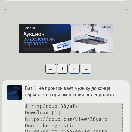
←
→
←
1
2
→
Баг 1: не проигрывает музыку до конца,
обрывается при окончании видеоролика
$ /tmp/coub 38yafx

Download:[1] 
https://coub.com/view/38yafx | 
Don_t_be_egoistic
