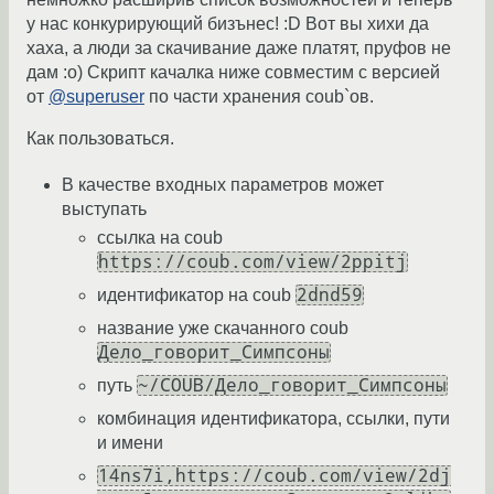
у нас конкурирующий бизънес! :D Вот вы хихи да
хаха, а люди за скачивание даже платят, пруфов не
дам :o) Скрипт качалка ниже совместим с версией
от
@superuser
по части хранения coub`ов.
Как пользоваться.
В качестве входных параметров может
выступать
ссылка на coub
https://coub.com/view/2ppitj
2dnd59
идентификатор на coub
название уже скачанного coub
Дело_говорит_Симпсоны
~/COUB/Дело_говорит_Симпсоны
путь
комбинация идентификатора, ссылки, пути
и имени
14ns7i,https://coub.com/view/2dj