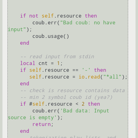
if
not
self
.resource 
then
        coub.err(
"Bad coub: no have 
input"
);

        coub.usage()

end
-- read input from stdin
local
 cnt = 
1
;

if
self
.resource == 
'-'
then
self
.resource = 
io
.
read
(
"*all"
);

end
-- check is resource contains data
-- min 2 symbol coub id (yea?)
if
 #
self
.resource < 
2
then
        coub.err(
'Bad data: Input 
source is empty'
);

return
; 

end
-- tokenization play lists, and 