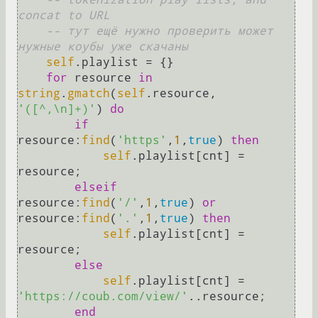
concat to URL
-- тут ещё нужно проверить может 
нужные коубы уже скачаны
self
.playlist = {}

for
 resource 
in
string
.
gmatch
(
self
.resource, 
'([^,\n]+)'
) 
do
if
resource:
find
(
'https'
,
1
,
true
) 
then
self
.playlist[cnt] = 
resource;

elseif
resource:
find
(
'/'
,
1
,
true
) 
or
resource:
find
(
'.'
,
1
,
true
) 
then
self
.playlist[cnt] = 
resource;

else
self
.playlist[cnt] = 
'https://coub.com/view/'
..resource;

end