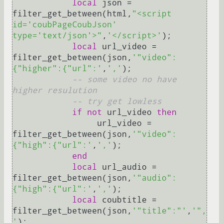
local
 json = 
filter_get_between(html,
"<script 
id='coubPageCoubJson' 
type='text/json'>"
,
'</script>'
);

local
 url_video = 
filter_get_between(json,
'"video":
{"higher":{"url":'
,
','
);

-- some video no have 
higher resulution
-- try get lowless
if
not
 url_video 
then
                 url_video = 
filter_get_between(json,
'"video":
{"high":{"url":'
,
','
);

end
local
 url_audio = 
filter_get_between(json,
'"audio":
{"high":{"url":'
,
','
);

local
 coubtitle = 
filter_get_between(json,
'"title":"'
,
'",
'
);
