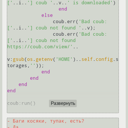
['
..i..
'] coub '
..v..
' is downloaded'
)

end
else
                coub.err(
'Bad coub:
['
..i..
'] coub not found '
..v);

                coub.err(
'Bad coub:
['
..i..
'] coub not found 
https://coub.com/view/'
..

v:
gsub
(
os
.
getenv
(
'HOME'
)..
self
.
config
.s
torages,
''
));

end
end
end
end
coub:run()

Развернуть
- Баги косяки, тупак, есть?
- Да. 