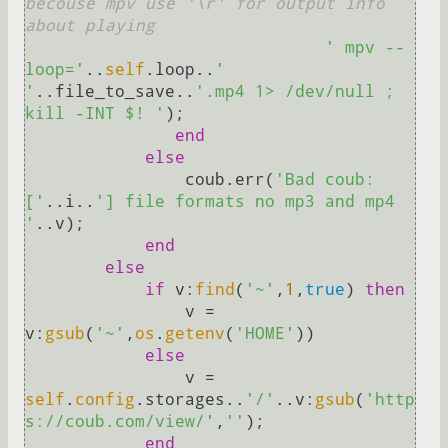
becouse mpv use '\r' for output info 
about playing
' mpv --
loop='
..
self
.loop..
' 
'
..file_to_save..
'.mp4 1> /dev/null ; 
kill -INT $! '
);

end
else
                coub.err(
'Bad coub:
['
..i..
'] file formats no mp3 and mp4 
'
..v);

end
else
if
 v:
find
(
'~'
,
1
,
true
) 
then
                v = 
v:
gsub
(
'~'
,
os
.
getenv
(
'HOME'
))

else
                v = 
self
.
config
.storages..
'/'
..v:
gsub
(
'http
s://coub.com/view/'
,
''
);

end