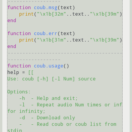
------------------
function
coub.msg
(text)
print
(
"\x1b[32m"
..text..
"\x1b[39m"
end
function
coub.err
(text)
print
(
"\x1b[31m"
..text..
"\x1b[39m"
end
---------------------------------------
------------------
function
coub.usage
()
help = 
[[

Use: coub [-h] [-l Num] source

Options:

    -h  - Help and exit;

    -l  - Repeat audio Num times or inf 
for infinity;

    -d  - Download only

    -   - Read coub or coub list from 
stdin
