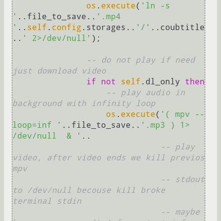
os
.
execute
(
'ln -s 
'
..file_to_save..
'.mp4 
'
..
self
.
config
.storages..
'/'
..coubtitle
..
' 2>/dev/null'
);

-- do not play if need 
just download video
if
not
self
.dl_only 
then
-- play audio in 
background with infinity loop
os
.
execute
(
'( mpv --
loop=inf '
..file_to_save..
'.mp3 ) 1> 
/dev/null  & '
..

-- play 
video, after video ends we kill previos 
mpv 
-- stdout 
to /dev/null becouse kill broke 
terminal stdin
-- maybe 