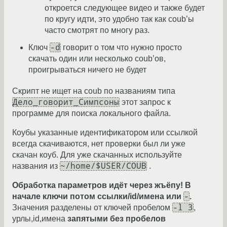
откроется следующее видео и также будет
по кругу идти, это удобно так как coub’ы
часто смотрят по многу раз.
-d
Ключ
говорит о том что нужно просто
скачать один или несколько coub’ов,
проигрываться ничего не будет
Скрипт не ищет на coub по названиям типа
Дело_говорит_Симпсоны
этот запрос к
программе для поиска локального файла.
Коубы указанные идентификатором или ссылкой
всегда скачиваются, нет проверки был ли уже
скачан коуб. Для уже скачанных используйте
~/home/$USER/COUB
названия из
.
Обработка параметров идёт через жъёпу! В
-
начале ключи потом ссылки/id/имена или
.
-l 3
Значения разделены от ключей пробелом
,
урлы,id,имена
запятыми без пробелов