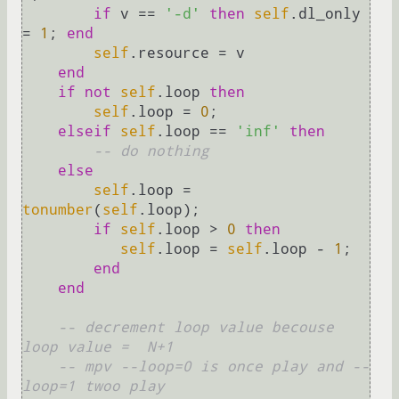
if
 v == 
'-d'
then
self
.dl_only 
= 
1
; 
end
self
.resource = v

end
if
not
self
.loop 
then
self
.loop = 
0
;

elseif
self
.loop == 
'inf'
then
-- do nothing
else
self
.loop = 
tonumber
(
self
.loop);

if
self
.loop > 
0
then
self
.loop = 
self
.loop - 
1
;

end
end
-- decrement loop value becouse 
loop value =  N+1
-- mpv --loop=0 is once play and --
loop=1 twoo play