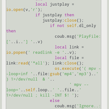
local
 justplay = 
io
.
open
(v,
'r'
);

if
 justplay 
then
               justplay:
close
();

if
not
self
.dl_only 
then
                    coub.msg(
'PlayFile:
['
..i..
'] '
..v)

local
 link = 
io
.
popen
(
' readlink -e '
..v);

local
 file = 
link:
read
(
'*all'
); link:
close
();

os
.
execute
(
'( mpv -
-loop=inf '
..file:
gsub
(
'mp4'
,
'mp3'
)..
' 
) 1>/dev/null  & '
..

' mpv --
loop='
..
self
.loop..
' '
..file..
' 
1>/dev/null ; kill -INT $! '
);

else
                    coub.msg(
'Ignore..: