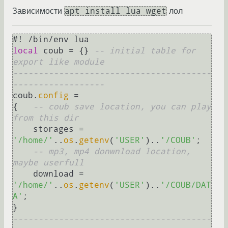
apt install lua wget
Зависимости
лол
local
 coub = {} 
-- initial table for 
export like module
---------------------------------------
------------------
coub.
config
 =

{   
-- coub save location, you can play 
from this dir
    storages = 
'/home/'
..
os
.
getenv
(
'USER'
)..
'/COUB'
;

-- mp3, mp4 donwnload location, 
maybe userfull
    download = 
'/home/'
..
os
.
getenv
(
'USER'
)..
'/COUB/DAT
A'
;

---------------------------------------