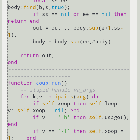
local
 ss,ee = 
body:
find
(b,s,
true
);

if
 ss == 
nil
or
 ee == 
nil
then
return
end
        out = out .. body:
sub
(e+
1
,ss
-
1
);

        body = body:
sub
(ee,#body)

return
end
---------------------------------------
--------------------
function
coub:run
()
-- stupid handle va_args
for
 k,v 
in
ipairs
(
arg
) 
do
if
self
.xoop 
then
self
.loop = 
v; 
self
.xoop = 
nil
; 
end
if
 v == 
'-h'
then
self
.usage();
end
if
 v == 
'-l'
then
self
.xoop = 
1
;    
end