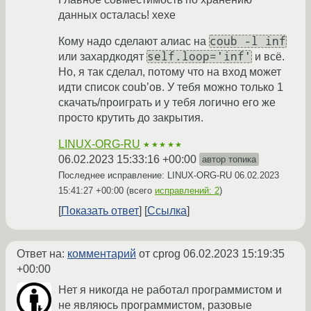
данных осталась! хехе
coub -l inf
Кому надо сделают алиас на
self.loop='inf'
или захардкодят
и всё.
Но, я так сделал, потому что на вход может
идти список coub’ов. У тебя можно только 1
скачать/проиграть и у тебя логично его же
просто крутить до закрытия.
LINUX-ORG-RU
★★★★★
06.02.2023 15:33:16 +00:00
автор топика
Последнее исправление: LINUX-ORG-RU
06.02.2023
15:41:27 +00:00
(всего
исправлений: 2
)
Показать ответ
Ссылка
Ответ на:
комментарий
от cprog
06.02.2023 15:19:35
+00:00
Нет я никогда не работал программистом и
не являюсь программистом, разовые