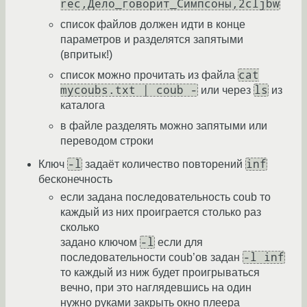
rec,Дело_говорит_Симпсоны,2cljbw
список файлов должен идти в конце
параметров и разделятся запятыми
(впритык!)
cat
список можно прочитать из файла
mycoubs.txt | coub -
ls
или через
из
каталога
в файле разделять можно запятыми или
переводом строки
-l
inf
Ключ
задаёт количество повторений
бесконечность
если задана последовательность coub то
каждый из них проиграется столько раз
сколько
-l
задано ключом
если для
-l inf
последовательности coub’ов задан
то каждый из ниж будет проигрываться
вечно, при это наглядевшись на один
нужно руками закрыть окно плеера