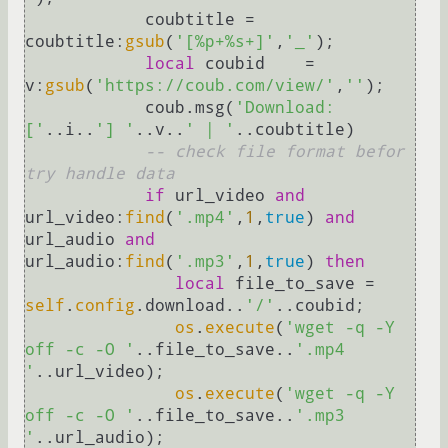
            coubtitle = 
coubtitle:
gsub
(
'[%p+%s+]'
,
'_'
);

local
 coubid    = 
v:
gsub
(
'https://coub.com/view/'
,
''
);

            coub.msg(
'Download:
['
..i..
'] '
..v..
' | '
..coubtitle)

-- check file format befor 
try handle data
if
 url_video 
and
url_video:
find
(
'.mp4'
,
1
,
true
) 
and
url_audio 
and
url_audio:
find
(
'.mp3'
,
1
,
true
) 
then
local
 file_to_save = 
self
.
config
.download..
'/'
..coubid;

os
.
execute
(
'wget -q -Y 
off -c -O '
..file_to_save..
'.mp4 
'
..url_video);

os
.
execute
(
'wget -q -Y 
off -c -O '
..file_to_save..
'.mp3 
'
..url_audio);
