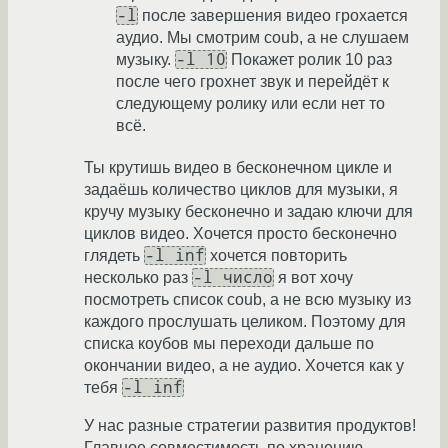
-l
после завершения видео грохается
аудио. Мы смотрим coub, а не слушаем
-l 10
музыку.
Покажет ролик 10 раз
после чего грохнет звук и перейдёт к
следующему ролику или если нет то
всё.
Ты крутишь видео в бесконечном цикле и
задаёшь количество циклов для музыки, я
кручу музыку бесконечно и задаю ключи для
циклов видео. Хочется просто бесконечно
-l inf
глядеть
хочется повторить
-l число
несколько раз
я вот хочу
посмотреть список coub, а не всю музыку из
каждого прослушать целиком. Поэтому для
списка коубов мы переходи дальше по
окончании видео, а не аудио. Хочется как у
-l inf
тебя
У нас разные стратегии развития продуктов!
Главное совместимость по хранению