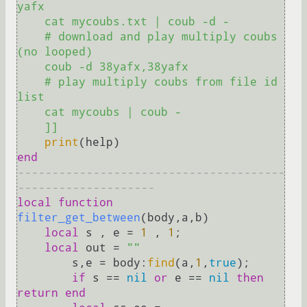
yafx

    cat mycoubs.txt | coub -d -

    # download and play multiply coubs 
(no looped)

    coub -d 38yafx,38yafx

    # play multiply coubs from file id 
list

    cat mycoubs | coub -

    ]]
print
end
---------------------------------------
--------------------
local
function
filter_get_between
(body,a,b)
local
 s , e = 
1
 , 
1
;

local
 out = 
""
        s,e = body:
find
(a,
1
,
true
);

if
 s == 
nil
or
 e == 
nil
then
return
end