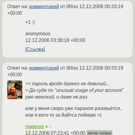
Ответ на:
комментарий
от iBliss
12.12.2006 00:33:19
+00:00
+1 :)
anonymous
12.12.2006 03:38:18 +00:00
Ссылка
Ответ на:
комментарий
от iBliss
12.12.2006 00:33:19
+00:00
>> пароль вроде далеко не девичий...
> Да судя по "unusual usage of your account"
уже женский, и даже не раз
или у меня скоро уже параноя разовьётся,
или я кого-то за йайтса поймаю =)
magesor
★☆
12.12.2006 07:23:41 +00:00
автор топика