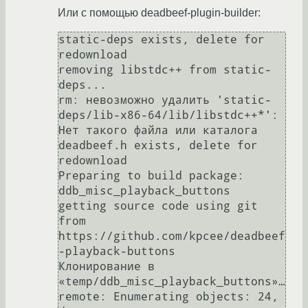
Или с помощью deadbeef-plugin-builder:
static-deps exists, delete for 
redownload

removing libstdc++ from static-
deps...

rm: невозможно удалить 'static-
deps/lib-x86-64/lib/libstdc++*': 
Нет такого файла или каталога

deadbeef.h exists, delete for 
redownload

Preparing to build package: 
ddb_misc_playback_buttons

getting source code using git 
from 
https://github.com/kpcee/deadbeef
-playback-buttons

Клонирование в 
«temp/ddb_misc_playback_buttons»…

remote: Enumerating objects: 24, 