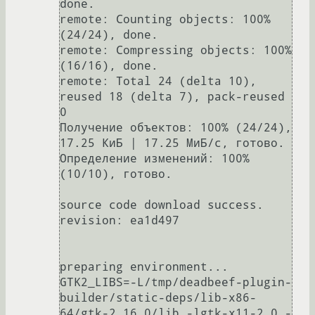
done.

remote: Counting objects: 100% 
(24/24), done.

remote: Compressing objects: 100% 
(16/16), done.

remote: Total 24 (delta 10), 
reused 18 (delta 7), pack-reused 
0

Получение объектов: 100% (24/24), 
17.25 КиБ | 17.25 МиБ/с, готово.

Определение изменений: 100% 
(10/10), готово.

source code download success.

revision: ea1d497

preparing environment...

GTK2_LIBS=-L/tmp/deadbeef-plugin-
builder/static-deps/lib-x86-
64/gtk-2.16.0/lib -lgtk-x11-2.0 -