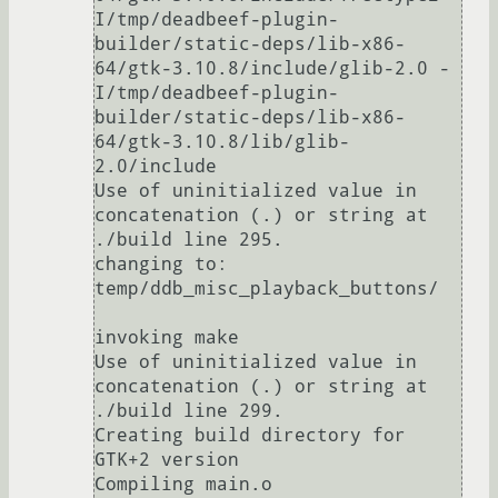
I/tmp/deadbeef-plugin-
builder/static-deps/lib-x86-
64/gtk-3.10.8/include/glib-2.0 -
I/tmp/deadbeef-plugin-
builder/static-deps/lib-x86-
64/gtk-3.10.8/lib/glib-
2.0/include

Use of uninitialized value in 
concatenation (.) or string at 
./build line 295.

changing to: 
temp/ddb_misc_playback_buttons/

invoking make

Use of uninitialized value in 
concatenation (.) or string at 
./build line 299.

Creating build directory for 
GTK+2 version

Compiling main.o
