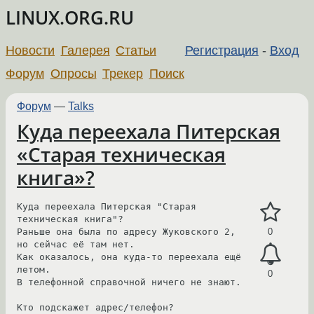
LINUX.ORG.RU
Новости
Галерея
Статьи
Регистрация
-
Вход
Форум
Опросы
Трекер
Поиск
Форум
—
Talks
Куда переехала Питерская
«Старая техническая
книга»?
Куда переехала Питерская "Старая 
техническая книга"?

Раньше она была по адресу Жуковского 2, 
0
но сейчас её там нет.

Как оказалось, она куда-то переехала ещё 
летом.

0
В телефонной справочной ничего не знают.

Кто подскажет адрес/телефон?