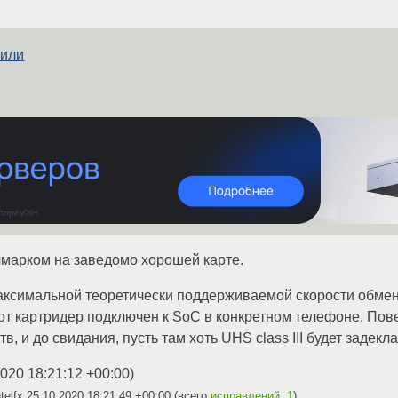
 или
чмарком на заведомо хорошей карте.
аксимальной теоретически поддерживаемой скорости обмен
этот картридер подключен к SoC в конкретном телефоне. Пов
в, и до свидания, пусть там хоть UHS class III будет задекл
2020 18:21:12 +00:00
)
telfx
25.10.2020 18:21:49 +00:00
(всего
исправлений: 1
)