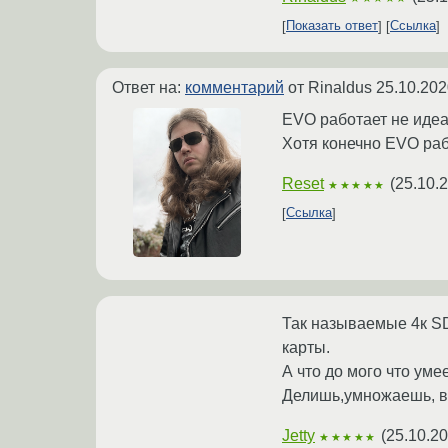
Показать ответ
Ссылка
Ответ на:
комментарий
от Rinaldus
25.10.202
EVO работает не идеа
Хотя конечно EVO раб
Reset
(
25.10.
★★★★★
Ссылка
Так называемые 4к SD
карты.
А что до мого что ум
Делишь,умножаешь, в
Jetty
(
25.10.20
★★★★★