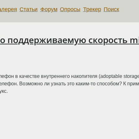
алерея
Статьи
Форум
Опросы
Трекер
Поиск
о поддерживаемую скорость mic
елефон в качестве внутреннего накопителя (adoptable storage
лефон. Возможно ли узнать это каким-то способом? К прим
укс.