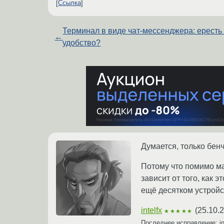
Ссылка
Терминал в виде чат-мессенджера: ересть
←
удобство?
Думается, только бен
Потому что помимо м
зависит от того, как 
ещё десятком устройст
intelfx
(
25.10.
★★★★★
Последнее исправление: in