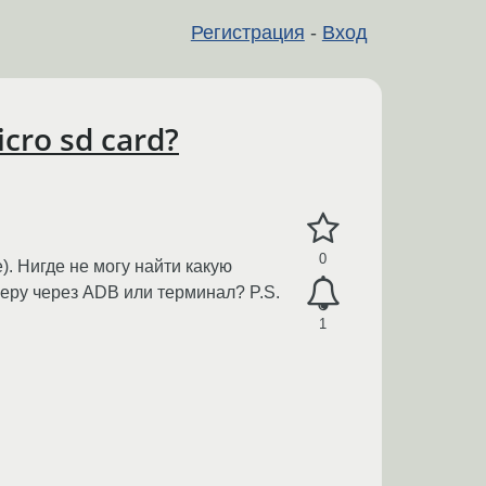
Регистрация
-
Вход
ro sd card?
0
). Нигде не могу найти какую
еру через ADB или терминал? P.S.
1