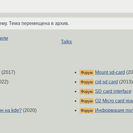
ему. Тема перемещена в архив.
 или
Talks
у
(2017)
Mount sd-card
(20
Форум
022)
cid sd card
(2013)
Форум
SD card interface
Форум
O2 Micro card rea
Форум
н на kde?
(2020)
Информация пол
Форум