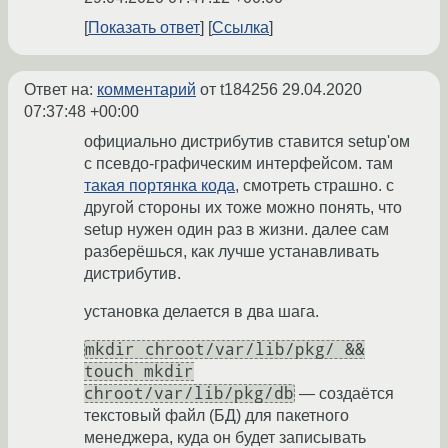
Показать ответ
Ссылка
Ответ на:
комментарий
от t184256
29.04.2020
07:37:48 +00:00
официально дистрибутив ставится setup'ом
с псевдо-графическим интерфейсом. там
такая портянка кода
, смотреть страшно. с
другой стороны их тоже можно понять, что
setup нужен один раз в жизни. далее сам
разберёшься, как лучше устанавливать
дистрибутив.
установка делается в два шага.
mkdir chroot/var/lib/pkg/ &&
touch mkdir
chroot/var/lib/pkg/db
— создаётся
текстовый файл (БД) для пакетного
менеджера, куда он будет записывать