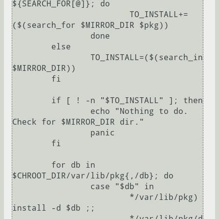
${SEARCH_FOR[@]}; do

			TO_INSTALL+=
($(search_for $MIRROR_DIR $pkg))

		done

	else

		TO_INSTALL=($(search_in 
$MIRROR_DIR))

	fi

	if [ ! -n "$TO_INSTALL" ]; then

		echo "Nothing to do. 
Check for $MIRROR_DIR dir."

		panic

	fi

	for db in 
$CHROOT_DIR/var/lib/pkg{,/db}; do

		case "$db" in

			*/var/lib/pkg) 
install -d $db ;;

			*/var/lib/pkg/d