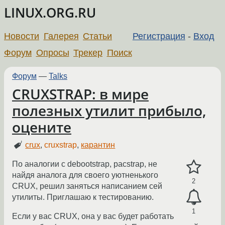
LINUX.ORG.RU
Новости
Галерея
Статьи
Регистрация
-
Вход
Форум
Опросы
Трекер
Поиск
Форум
—
Talks
CRUXSTRAP: в мире
полезных утилит прибыло,
оцените
crux
,
cruxstrap
,
карантин
По аналогии с debootstrap, pacstrap, не
найдя аналога для своего уютненького
2
CRUX, решил заняться написанием сей
утилиты. Приглашаю к тестированию.
1
Если у вас CRUX, она у вас будет работать