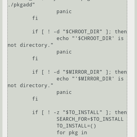
./pkgadd"

		panic

	fi

	if [ ! -d "$CHROOT_DIR" ]; then

		echo "'$CHROOT_DIR' is 
not directory."

		panic

	fi

	if [ ! -d "$MIRROR_DIR" ]; then

		echo "'$MIRROR_DIR' is 
not directory."

		panic

	fi

	if [ ! -z "$TO_INSTALL" ]; then

		SEARCH_FOR=$TO_INSTALL

		TO_INSTALL=()

		for pkg in 