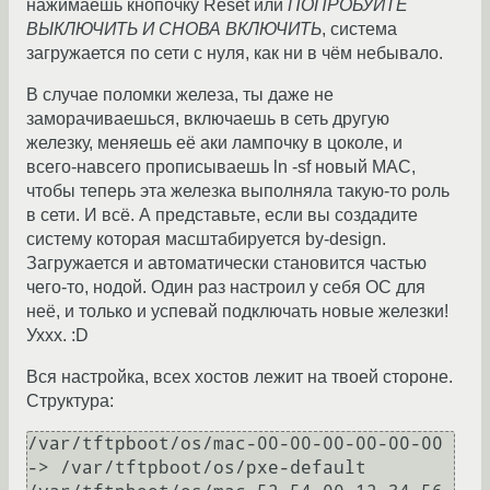
нажимаешь кнопочку Reset или
ПОПРОБУЙТЕ
ВЫКЛЮЧИТЬ И СНОВА ВКЛЮЧИТЬ
, система
загружается по сети с нуля, как ни в чём небывало.
В случае поломки железа, ты даже не
заморачиваешься, включаешь в сеть другую
железку, меняешь её аки лампочку в цоколе, и
всего-навсего прописываешь ln -sf новый MAC,
чтобы теперь эта железка выполняла такую-то роль
в сети. И всё. А представьте, если вы создадите
систему которая масштабируется by-design.
Загружается и автоматически становится частью
чего-то, нодой. Один раз настроил у себя ОС для
неё, и только и успевай подключать новые железки!
Уххх. :D
Вся настройка, всех хостов лежит на твоей стороне.
Структура:
/var/tftpboot/os/mac-00-00-00-00-00-00 
-> /var/tftpboot/os/pxe-default
