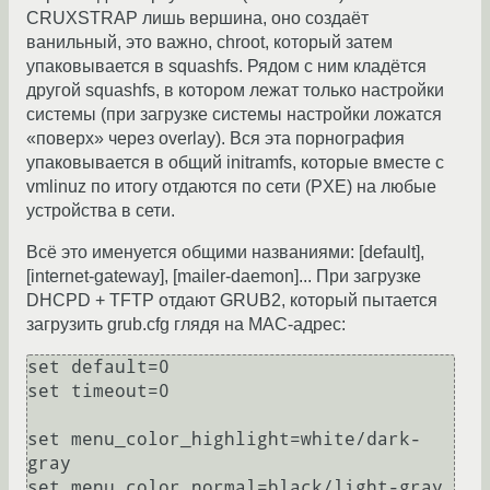
CRUXSTRAP лишь вершина, оно создаёт
ванильный, это важно, chroot, который затем
упаковывается в squashfs. Рядом с ним кладётся
другой squashfs, в котором лежат только настройки
системы (при загрузке системы настройки ложатся
«поверх» через overlay). Вся эта порнография
упаковывается в общий initramfs, которые вместе с
vmlinuz по итогу отдаются по сети (PXE) на любые
устройства в сети.
Всё это именуется общими названиями: [default],
[internet-gateway], [mailer-daemon]... При загрузке
DHCPD + TFTP отдают GRUB2, который пытается
загрузить grub.cfg глядя на MAC-адрес:
set default=0

set timeout=0

set menu_color_highlight=white/dark-
gray

set menu_color_normal=black/light-gray
