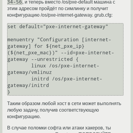
34-56
, и теперь вместо /os/pxe-default машина с
этим адресом пройдёт по симлинку и получит
конфигурацию /os/pxe-internet-gateway. grub.cfg:
set default="pxe-internet-gateway"

menuentry "Configuration [internet-
gateway] for ${net_pxe_ip} 
(${net_pxe_mac})" --id=pxe-internet-
gateway --unrestricted {

	linux /os/pxe-internet-
gateway/vmlinuz

	initrd /os/pxe-internet-
gateway/initrd

}
Таким образом любой хост в сети может выполнять
любую задачу, получив соответствующую
конфигурацию.
В случае поломки софта или атаки хакеров, ты