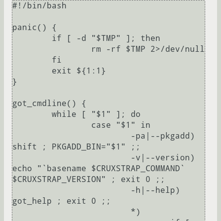
#!/bin/bash

panic() {

	if [ -d "$TMP" ]; then

		rm -rf $TMP 2>/dev/null

	fi

	exit ${1:1}

}

got_cmdline() {

	while [ "$1" ]; do

		case "$1" in

			-pa|--pkgadd) 
shift ; PKGADD_BIN="$1" ;;

			-v|--version) 
echo "`basename $CRUXSTRAP_COMMAND` 
$CRUXSTRAP_VERSION" ; exit 0 ;;

			-h|--help) 
got_help ; exit 0 ;;

			*)
