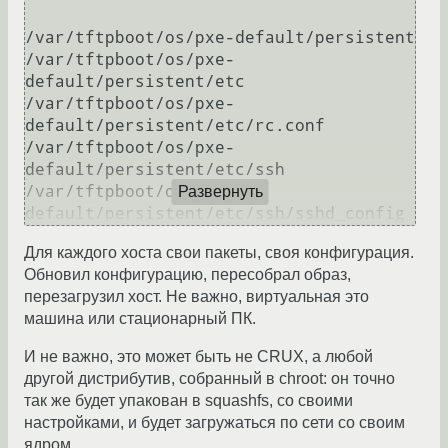
/var/tftpboot/os/pxe-default/persistent

/var/tftpboot/os/pxe-
default/persistent/etc

/var/tftpboot/os/pxe-
default/persistent/etc/rc.conf

/var/tftpboot/os/pxe-
default/persistent/etc/ssh

/var/tftpboot/os/pxe-
Развернуть
default/persistent/etc/ssh/sshd_config
Для каждого хоста свои пакеты, своя конфигурация.
Обновил конфигурацию, пересобрал образ,
перезагрузил хост. Не важно, виртуальная это
машина или стационарный ПК.
И не важно, это может быть не CRUX, а любой
другой дистрибутив, собранный в chroot: он точно
так же будет упакован в squashfs, со своими
настройками, и будет загружаться по сети со своим
ядром.