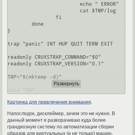
			echo " ERROR"

			cat $TMP/log

		fi

	done

}

trap "panic" INT HUP QUIT TERM EXIT

readonly CRUXSTRAP_COMMAND="$0"

readonly CRUXSTRAP_VERSION="0.1"

TMP="$(mktemp -d)"

Развернуть
main "$@"
Картинка для привлечения внимания
.
Напоследок, дисклеймер, зачем это
не
нужно. В
данный момент я разворачиваю куда более
грандиозную систему по автоматизации сборки
образов для виртуальных (и не только) машин.