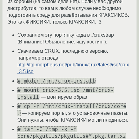
из коробки (на самом деле нет). Если у вас другой
дистрибутив, то вам в любом случае необходимо
подготовить среду для развёртывания КРАКСИКОВ.
Это как ФИКСИКИ, только КРАКСИКИ. :3
Сохраняем эту портянку кода в ./cruxstrap
(Внимание! Объявление: ищу хостинг).
Скачиваем CRUX, последнюю версию,
например отсюда:
http://ftp.morpheus.net/pub/linux/crux/latest/iso/crux
-3.5.iso
# mkdir /mnt/crux-install
# mount crux-3.5.iso /mnt/crux-
install
— монтируем образ
# cp -r /mnt/crux-install/crux/core
.
— копируем порты, это установочные пакеты.
Они нужны, чтобы КРАКСИКИ могли плодиться.
# tar -C /tmp -x -f
core/pkgutils/pkgutils#*.pkg.tar.xz