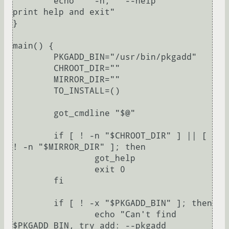
	echo "  -h,   --help                
print help and exit"

}

main() {

	PKGADD_BIN="/usr/bin/pkgadd"

	CHROOT_DIR=""

	MIRROR_DIR=""

	TO_INSTALL=()

	got_cmdline "$@"

	if [ ! -n "$CHROOT_DIR" ] || [ 
! -n "$MIRROR_DIR" ]; then

		got_help

		exit 0

	fi

	if [ ! -x "$PKGADD_BIN" ]; then

		echo "Can't find 
$PKGADD_BIN, try add: --pkgadd 