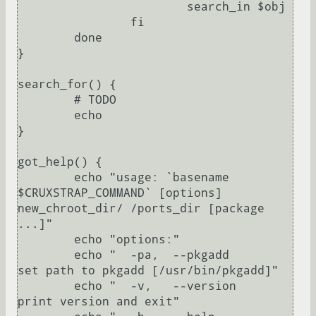
			search_in $obj

		fi

	done

}

search_for() {

	# TODO

	echo

}

got_help() {

	echo "usage: `basename 
$CRUXSTRAP_COMMAND` [options] 
new_chroot_dir/ /ports_dir [package 
...]"

	echo "options:"

	echo "  -pa,  --pkgadd              
set path to pkgadd [/usr/bin/pkgadd]"

	echo "  -v,   --version             
print version and exit"
