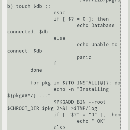
b) touch $db ;;

		esac

		if [ $? = 0 ]; then

			echo Database 
connected: $db

		else

			echo Unable to 
connect: $db

			panic

		fi

	done

	for pkg in ${TO_INSTALL[@]}; do

		echo -n "Installing 
${pkg##*/} ..."

		$PKGADD_BIN --root 
$CHROOT_DIR $pkg 2>&1 >$TMP/log

		if [ "$?" = "0" ]; then

			echo " OK"

		else
