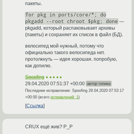
пакеты.
for pkg in ports/core/*; do
pkgadd --root chroot $pkg; done
—
pkgadd, который распаковывает архивы
(пакеты) и сохраняет их список в файл (БД).
велосипед мой нужный, потому что
официально такого велосипеда нет.
протолкнуть — идея хорошая. попробую,
как допилю.
Spoofing
★★★★★
29.04.2020 07:51:37 +00:00
автор топика
Последнее исправление: Spoofing
29.04.2020 07:53:17
+00:00
(всего
исправлений: 1
)
Ссылка
CRUX ещё жив? P_P