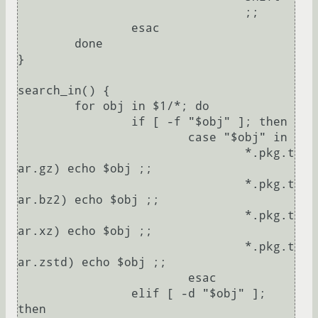
				;;

		esac

	done

}

search_in() {

	for obj in $1/*; do

		if [ -f "$obj" ]; then

			case "$obj" in

				*.pkg.t
ar.gz) echo $obj ;;

				*.pkg.t
ar.bz2) echo $obj ;;

				*.pkg.t
ar.xz) echo $obj ;;

				*.pkg.t
ar.zstd) echo $obj ;;

			esac

		elif [ -d "$obj" ]; 
then
