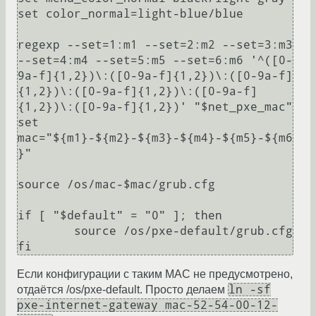
set color_normal=light-blue/blue

regexp --set=1:m1 --set=2:m2 --set=3:m3 
--set=4:m4 --set=5:m5 --set=6:m6 '^([0-
9a-f]{1,2})\:([0-9a-f]{1,2})\:([0-9a-f]
{1,2})\:([0-9a-f]{1,2})\:([0-9a-f]
{1,2})\:([0-9a-f]{1,2})' "$net_pxe_mac"

set 
mac="${m1}-${m2}-${m3}-${m4}-${m5}-${m6
}"

source /os/mac-$mac/grub.cfg

if [ "$default" = "0" ]; then

	source /os/pxe-default/grub.cfg

fi
Если конфигурации с таким MAC не предусмотрено,
ln -sf
отдаётся /os/pxe-default. Просто делаем
pxe-internet-gateway mac-52-54-00-12-