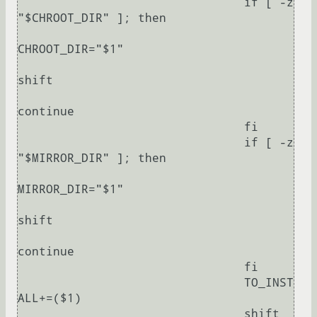
				if [ -z 
"$CHROOT_DIR" ]; then

CHROOT_DIR="$1"

shift

continue

				fi

				if [ -z 
"$MIRROR_DIR" ]; then

MIRROR_DIR="$1"

shift

continue

				fi

				TO_INST
ALL+=($1)

				shift
