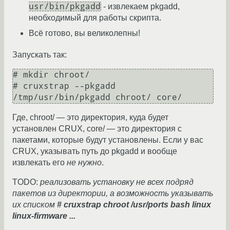
usr/bin/pkgadd
- извлекаем pkgadd,
необходимый для работы скрипта.
Всё готово, вы великолепны!
Запускать так:
# mkdir chroot/

# cruxstrap --pkgadd 
/tmp/usr/bin/pkgadd chroot/ core/
Где, chroot/ — это директория, куда будет
установлен CRUX, core/ — это директория с
пакетами, которые будут установлены. Если у вас
CRUX, указывать путь до pkgadd и вообще
извлекать его
не нужно
.
TODO:
реализовать установку не всех подряд
пакетов из директории, а возможность указывать
их списком
# cruxstrap chroot /usr/ports bash linux
linux-firmware ...