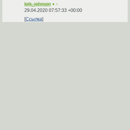
kirk_johnson
★☆
29.04.2020 07:57:33 +00:00
Ссылка
Ответ на:
комментарий
от Nervous
29.04.2020
07:47:12 +00:00
Со страпоном ассоциируется? Может,
попросить спуфа букву S убрать
Кстати, очень здравая идея, учитывая, что
звук [ s ] и так даёт «X».
Заодно и при чтении не спотыкаешься о
четыре согласные подряд. И сразу же намёк
на, такскзть, опасность использования
скриптов от добрых дяденек из тырнета (а
то и производных Слаки в целом):
CRUXTRAP.
dogbert
★★★★★