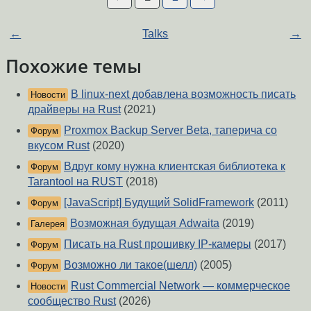
←
Talks
→
Похожие темы
В linux-next добавлена возможность писать
Новости
драйверы на Rust
(2021)
Proxmox Backup Server Beta, таперича со
Форум
вкусом Rust
(2020)
Вдруг кому нужна клиентская библиотека к
Форум
Tarantool на RUST
(2018)
[JavaScript] Будущий SolidFramework
(2011)
Форум
Возможная будущая Adwaita
(2019)
Галерея
Писать на Rust прошивку IP-камеры
(2017)
Форум
Возможно ли такое(шелл)
(2005)
Форум
Rust Commercial Network — коммерческое
Новости
сообщество Rust
(2026)