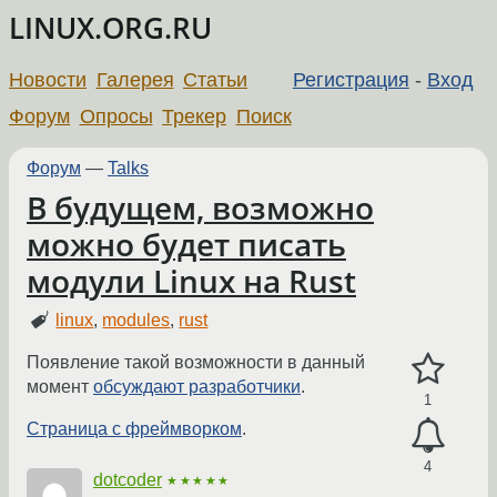
LINUX.ORG.RU
Новости
Галерея
Статьи
Регистрация
-
Вход
Форум
Опросы
Трекер
Поиск
Форум
—
Talks
В будущем, возможно
можно будет писать
модули Linux на Rust
linux
,
modules
,
rust
Появление такой возможности в данный
момент
обсуждают разработчики
.
1
Страница с фреймворком
.
4
dotcoder
★★★★★