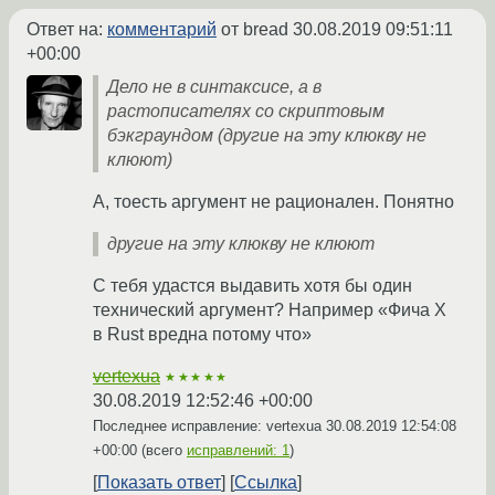
Ответ на:
комментарий
от bread
30.08.2019 09:51:11
+00:00
Дело не в синтаксисе, а в
растописателях со скриптовым
бэкграундом (другие на эту клюкву не
клюют)
А, тоесть аргумент не рационален. Понятно
другие на эту клюкву не клюют
С тебя удастся выдавить хотя бы один
технический аргумент? Например «Фича X
в Rust вредна потому что»
vertexua
★★★★★
30.08.2019 12:52:46 +00:00
Последнее исправление: vertexua
30.08.2019 12:54:08
+00:00
(всего
исправлений: 1
)
Показать ответ
Ссылка