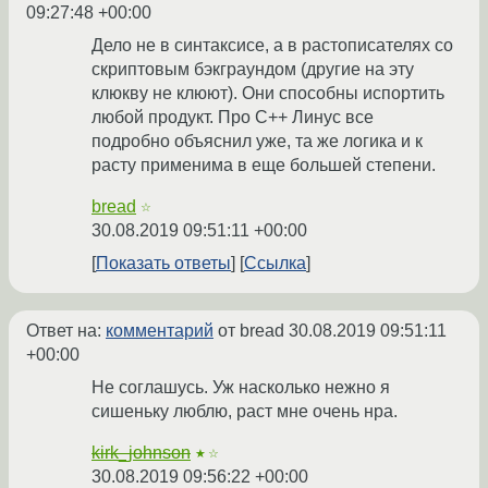
09:27:48 +00:00
Дело не в синтаксисе, а в растописателях со
скриптовым бэкграундом (другие на эту
клюкву не клюют). Они способны испортить
любой продукт. Про C++ Линус все
подробно объяснил уже, та же логика и к
расту применима в еще большей степени.
bread
☆
30.08.2019 09:51:11 +00:00
Показать ответы
Ссылка
Ответ на:
комментарий
от bread
30.08.2019 09:51:11
+00:00
Не соглашусь. Уж насколько нежно я
сишеньку люблю, раст мне очень нра.
kirk_johnson
★☆
30.08.2019 09:56:22 +00:00