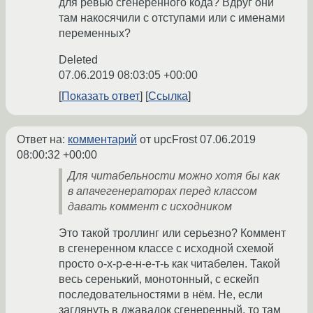
для ревью сгенеренного кода? Вдруг они
там накосячили с отступами или с именами
переменных?
Deleted
07.06.2019 08:03:05 +00:00
Показать ответ
Ссылка
Ответ на:
комментарий
от upcFrost
07.06.2019
08:00:32 +00:00
Для читабельности можно хотя бы как
в апачегенераторах перед классом
давать коммент с исходником
Это такой троллинг или серьезно? Коммент
в сгенеренном классе с исходной схемой
просто о-х-р-е-н-е-т-ь как читабелен. Такой
весь серенький, монотонный, с ескейп
последовательностями в нём. Не, если
заглянуть в джавадок сгенеренный, то там