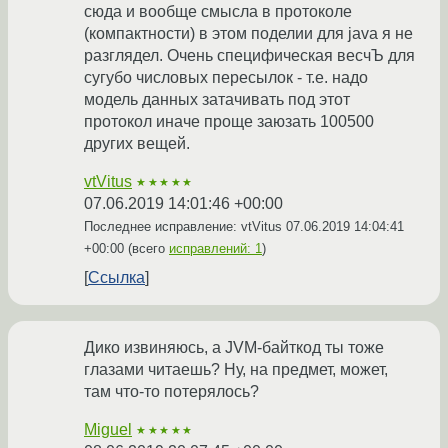
сюда и вообще смысла в протоколе
(компактности) в этом поделии для java я не
разглядел. Очень специфическая весчЪ для
сугубо числовых пересылок - т.е. надо
модель данных затачивать под этот
протокол иначе проще заюзать 100500
других вещей.
vtVitus
★★★★★
07.06.2019 14:01:46 +00:00
Последнее исправление: vtVitus
07.06.2019 14:04:41
+00:00
(всего
исправлений: 1
)
Ссылка
Дико извиняюсь, а JVM-байткод ты тоже
глазами читаешь? Ну, на предмет, может,
там что-то потерялось?
Miguel
★★★★★