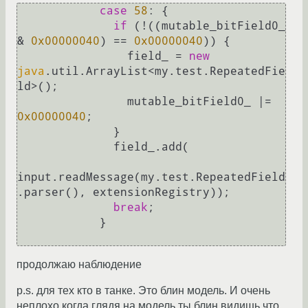
case
58
: {

if
 (!((mutable_bitField0_ 
& 
0x00000040
) == 
0x00000040
)) {

                field_ = 
new
java
.util.ArrayList<my.test.RepeatedFie
ld>();

                mutable_bitField0_ |= 
0x00000040
;

              }

              field_.add(

input.readMessage(my.test.RepeatedField
.parser(), extensionRegistry));

break
;

            }

продолжаю наблюдение
p.s. для тех кто в танке. Это блин модель. И очень
неплохо когда глядя на модель ты блин видишь что