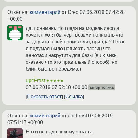
Ответ на:
комментарий
от Dred
07.06.2019 07:42:28
+00:00
да, понимаю. Но глядя на модель иногда
хочется хотя бы черт возьми понимать что
за дерьмо в ней происходит, правда? Плюс
я подумал было написать плагин что
аннотахи накрутить для базы (в их вики
сказано что это правильный способ), но
блин быстро передумал
upcFrost
★★★★★
07.06.2019 07:52:18 +00:00
автор топика
Показать ответ
Ссылка
Ответ на:
комментарий
от upcFrost
07.06.2019
07:51:17 +00:00
Его и не надо никому читать.