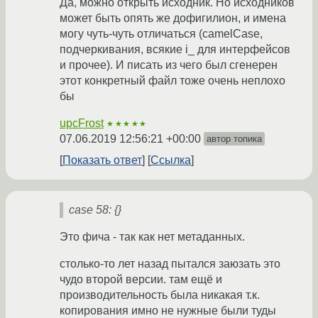
Да, можно открыть исходник. Но исходников
может быть опять же дофигилион, и имена
могу чуть-чуть отличаться (camelCase,
подчеркивания, всякие i_ для интерфейсов
и прочее). И писать из чего был сгенерен
этот конкретный файл тоже очень неплохо
бы
upcFrost
★★★★★
07.06.2019 12:56:21 +00:00
автор топика
Показать ответ
Ссылка
case 58: {}
Это фича - так как нет метаданных.
столько-то лет назад пытался заюзать это
чудо второй версии. там ещё и
производительность была никакая т.к.
копирования имно не нужные были туды