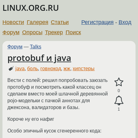
LINUX.ORG.RU
Новости
Галерея
Статьи
Регистрация
-
Вход
Форум
Опросы
Трекер
Поиск
Форум
—
Talks
protobuf и java
java
,
боль
,
говнокод
,
жж
,
хипстеры
Вести с полей: решил попробовать заюзать
протобуф и посмотреть какой классец он
0
сделаем вместо моей шлачной деревянной
pojo-модельки с пачкой аннотах для
джексона, валидаторов и базы.
1
Короче ну его нафиг
Особо эпичный кусок сгенеренного кода: