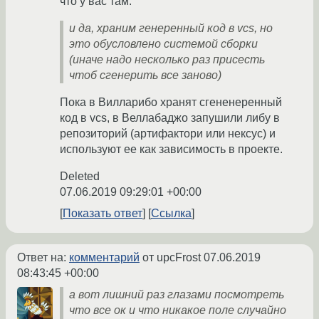
что у вас там.
и да, храним генеренный код в vcs, но
это обусловлено системой сборки
(иначе надо несколько раз присесть
чтоб сгенерить все заново)
Пока в Вилларибо хранят сгененеренный
код в vcs, в Веллабаджо запушили либу в
репозиторий (артифактори или нексус) и
используют ее как зависимость в проекте.
Deleted
07.06.2019 09:29:01 +00:00
Показать ответ
Ссылка
Ответ на:
комментарий
от upcFrost
07.06.2019
08:43:45 +00:00
а вот лишний раз глазами посмотреть
что все ок и что никакое поле случайно