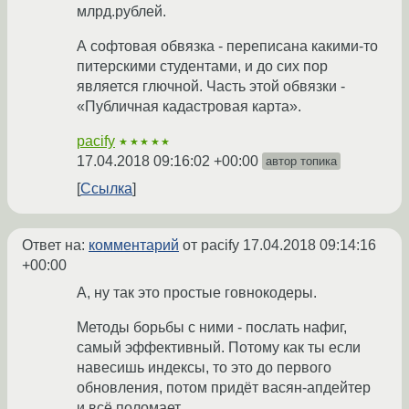
млрд.рублей.
А софтовая обвязка - переписана какими-то
питерскими студентами, и до сих пор
является глючной. Часть этой обвязки -
«Публичная кадастровая карта».
pacify
★★★★★
17.04.2018 09:16:02 +00:00
автор топика
Ссылка
Ответ на:
комментарий
от pacify
17.04.2018 09:14:16
+00:00
А, ну так это простые говнокодеры.
Методы борьбы с ними - послать нафиг,
самый эффективный. Потому как ты если
навесишь индексы, то это до первого
обновления, потом придёт васян-апдейтер
и всё поломает.