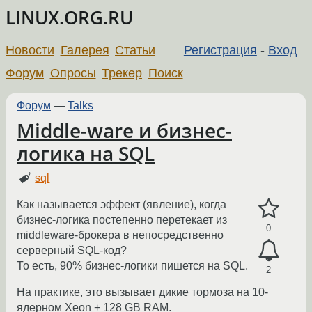
LINUX.ORG.RU
Новости
Галерея
Статьи
Регистрация
-
Вход
Форум
Опросы
Трекер
Поиск
Форум
—
Talks
Middle-ware и бизнес-
логика на SQL
sql
Как называется эффект (явление), когда
бизнес-логика постепенно перетекает из
0
middleware-брокера в непосредственно
серверный SQL-код?
То есть, 90% бизнес-логики пишется на SQL.
2
На практике, это вызывает дикие тормоза на 10-
ядерном Xeon + 128 GB RAM.