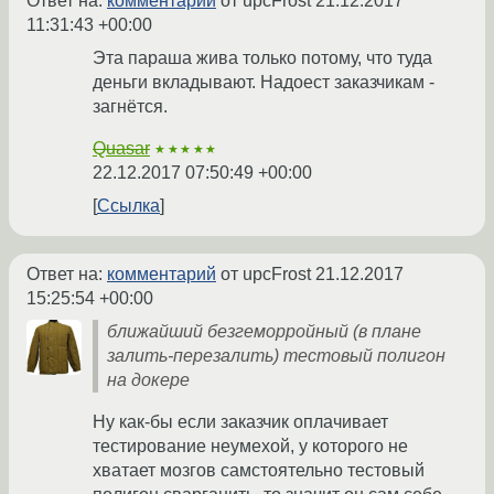
Ответ на:
комментарий
от upcFrost
21.12.2017
11:31:43 +00:00
Эта параша жива только потому, что туда
деньги вкладывают. Надоест заказчикам -
загнётся.
Quasar
★★★★★
22.12.2017 07:50:49 +00:00
Ссылка
Ответ на:
комментарий
от upcFrost
21.12.2017
15:25:54 +00:00
ближайший безгеморройный (в плане
залить-перезалить) тестовый полигон
на докере
Ну как-бы если заказчик оплачивает
тестирование неумехой, у которого не
хватает мозгов самстоятельно тестовый