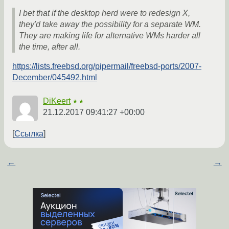
I bet that if the desktop herd were to redesign X,
they'd take away the possibility for a separate WM.
They are making life for alternative WMs harder all
the time, after all.
https://lists.freebsd.org/pipermail/freebsd-ports/2007-
December/045492.html
DiKeert
★★
21.12.2017 09:41:27 +00:00
Ссылка
←
→