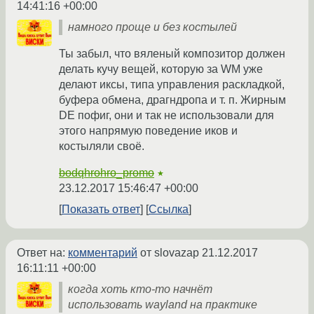
14:41:16 +00:00
намного проще и без костылей
Ты забыл, что вяленый композитор должен
делать кучу вещей, которую за WM уже
делают иксы, типа управления раскладкой,
буфера обмена, драгндропа и т. п. Жирным
DE пофиг, они и так не использовали для
этого напрямую поведение иков и
костыляли своё.
bodqhrohro_promo
★
23.12.2017 15:46:47 +00:00
Показать ответ
Ссылка
Ответ на:
комментарий
от slovazap
21.12.2017
16:11:11 +00:00
когда хоть кто-то начнёт
использовать wayland на практике