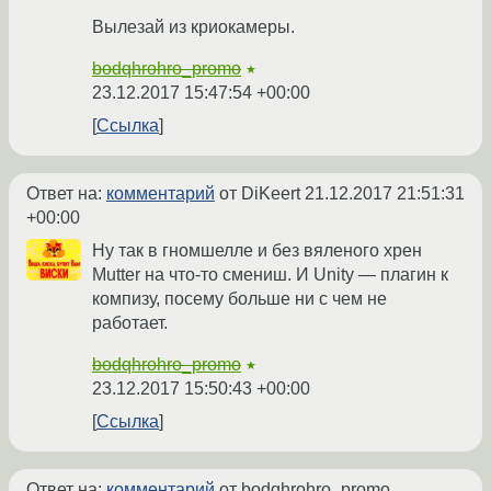
Вылезай из криокамеры.
bodqhrohro_promo
★
23.12.2017 15:47:54 +00:00
Ссылка
Ответ на:
комментарий
от DiKeert
21.12.2017 21:51:31
+00:00
Ну так в гномшелле и без вяленого хрен
Mutter на что-то смениш. И Unity — плагин к
компизу, посему больше ни с чем не
работает.
bodqhrohro_promo
★
23.12.2017 15:50:43 +00:00
Ссылка
Ответ на:
комментарий
от bodqhrohro_promo