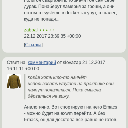
полигон сварганить, то значит он сам себе
дурак. Понаберут ламерья за гроши, а они
потом то systemd в docker засунут, то палец
куда не попадя...
zabbal
★★★☆☆
22.12.2017 23:39:35 +00:00
Ссылка
Ответ на:
комментарий
от slovazap
21.12.2017
16:11:11 +00:00
когда хоть кто-то начнёт
использовать wayland на практике они
начнут появляться. Пока смысла
дёргаться не вижу.
Аналогично. Вот спортируют на него Emacs
- можно будет на exwm перейти. А без
Emacs, он для десктопа всё-равно не готов.