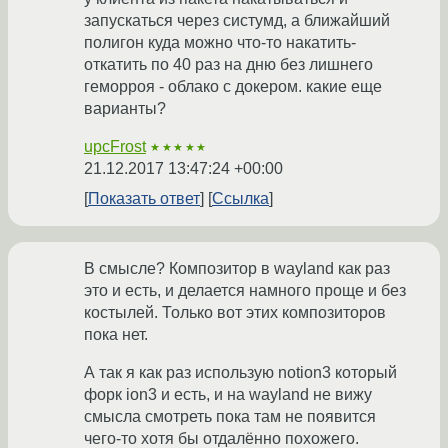
запускаться через систумд, а ближайший
полигон куда можно что-то накатить-
откатить по 40 раз на дню без лишнего
геморроя - облако с докером. какие еще
варианты?
upcFrost
★★★★★
21.12.2017 13:47:24 +00:00
Показать ответ
Ссылка
В смысле? Композитор в wayland как раз
это и есть, и делается намного проще и без
костылей. Только вот этих композиторов
пока нет.
А так я как раз использую notion3 который
форк ion3 и есть, и на wayland не вижу
смысла смотреть пока там не появится
чего-то хотя бы отдалённо похожего.