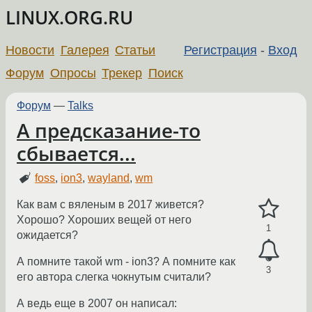
LINUX.ORG.RU
Новости
Галерея
Статьи
Регистрация
-
Вход
Форум
Опросы
Трекер
Поиск
Форум
—
Talks
А предсказание-то
сбывается...
foss
,
ion3
,
wayland
,
wm
Как вам с вяленым в 2017 живется?
Хорошо? Хороших вещей от него
1
ожидается?
А помните такой wm - ion3? А помните как
3
его автора слегка чокнутым считали?
А ведь еще в 2007 он написал: