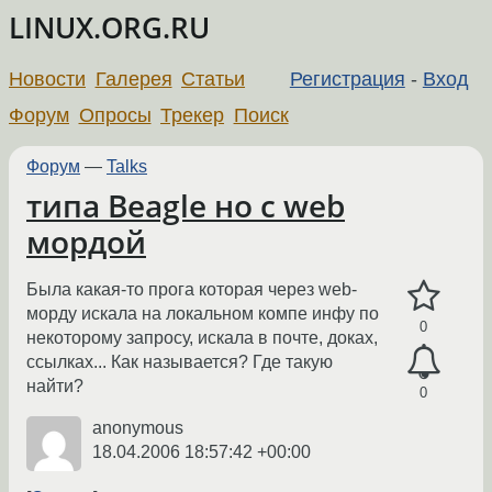
LINUX.ORG.RU
Новости
Галерея
Статьи
Регистрация
-
Вход
Форум
Опросы
Трекер
Поиск
Форум
—
Talks
типа Beagle но с web
мордой
Была какая-то прога которая через web-
морду искала на локальном компе инфу по
0
некоторому запросу, искала в почте, доках,
ссылках... Как называется? Где такую
найти?
0
anonymous
18.04.2006 18:57:42 +00:00