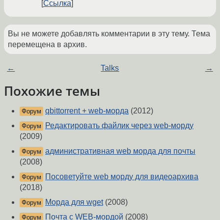
Ссылка
Вы не можете добавлять комментарии в эту тему. Тема
перемещена в архив.
←
Talks
→
Похожие темы
qbittorrent + web-морда
(2012)
Форум
Редактировать файлик через web-морду
Форум
(2009)
административная web морда для почты
Форум
(2008)
Посоветуйте web морду для видеоархива
Форум
(2018)
Морда для wget
(2008)
Форум
Почта с WEB-мордой
(2008)
Форум