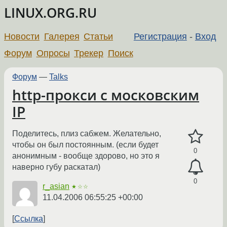
LINUX.ORG.RU
Новости
Галерея
Статьи
Регистрация
-
Вход
Форум
Опросы
Трекер
Поиск
Форум
—
Talks
http-прокси с московским
IP
Поделитесь, плиз сабжем. Желательно,
чтобы он был постоянным. (если будет
0
анонимным - вообще здорово, но это я
наверно губу раскатал)
0
r_asian
★☆☆
11.04.2006 06:55:25 +00:00
Ссылка