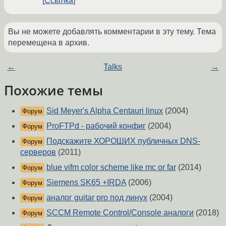
Ссылка
Вы не можете добавлять комментарии в эту тему. Тема
перемещена в архив.
←
Talks
→
Похожие темы
Sid Meyer's Alpha Centauri linux
(2004)
Форум
ProFTPd - рабочий конфиг
(2004)
Форум
Подскажите ХОРОШИХ публичных DNS-
Форум
серверов
(2011)
blue vifm color scheme like mc or far
(2014)
Форум
Siemens SK65 +IRDA
(2006)
Форум
аналог guitar pro под линух
(2004)
Форум
SCCM Remote Control/Console аналоги
(2018)
Форум