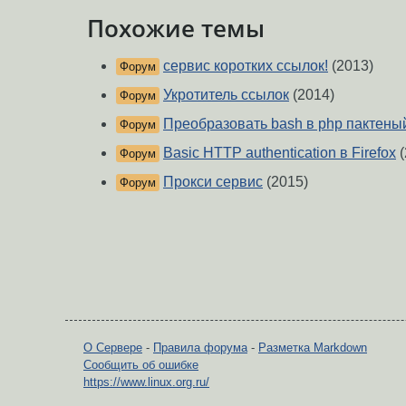
Похожие темы
сервис коротких ссылок!
(2013)
Форум
Укротитель ссылок
(2014)
Форум
Преобразовать bash в php пактены
Форум
Basic HTTP authentication в Firefox
(
Форум
Прокси сервис
(2015)
Форум
О Сервере
-
Правила форума
-
Разметка Markdown
Сообщить об ошибке
https://www.linux.org.ru/