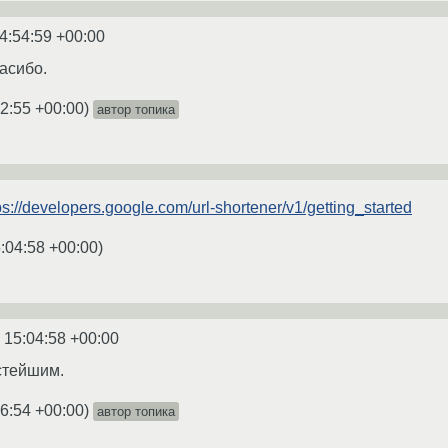
4:54:59 +00:00
асибо.
2:55 +00:00
)
автор топика
ps://developers.google.com/url-shortener/v1/getting_started
:04:58 +00:00
)
 15:04:58 +00:00
стейшим.
6:54 +00:00
)
автор топика