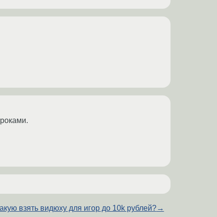
троками.
акую взять видюху для игор до 10k рублей?
→