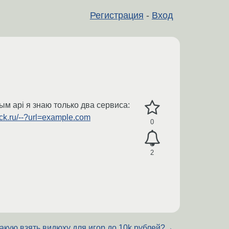
Регистрация
-
Вход
ым api я знаю только два сервиса:
clck.ru/--?url=example.com
0
2
акую взять видюху для игор до 10k рублей?
→