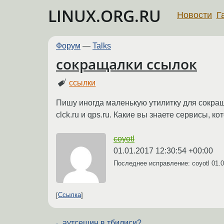
LINUX.ORG.RU
Новости
Г
Форум
—
Talks
сокращалки ссылок
ссылки
Пишу иногда маленькую утилитку для сокраще
clck.ru и qps.ru. Какие вы знаете сервисы, ко
coyotl
01.01.2017 12:30:54 +00:00
Последнее исправление: coyotl
01.0
Ссылка
←
аутсешин в тбилиси?