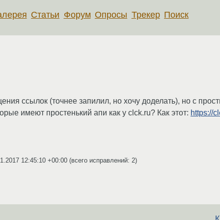
алерея
Статьи
Форум
Опросы
Трекер
Поиск
ния ссылок (точнее запилил, но хочу доделать), но с прост
торые имеют простенький апи как у clck.ru? Как этот:
https://
1.2017 12:45:10 +00:00
(всего исправлений: 2)
К