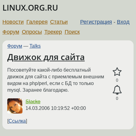
LINUX.ORG.RU
Новости
Галерея
Статьи
Регистрация
-
Вход
Форум
Опросы
Трекер
Поиск
Форум
—
Talks
Движок для сайта
Посоветуйте какой-либо бесплатный
движок для сайта с приемлемым внешним
0
видом на php/perl, если с БД то только
mysql. Заранее благодарю.
0
Slacko
14.03.2006 10:19:52 +00:00
Ссылка