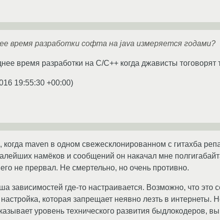
ее время разработки софта на java измеряется годами?
днее время разработки на С/С++ когда джависты тоговорят
2016 19:55:30 +00:00
)
 когда maven в одном свежесклонированном с гитахба репа
алейших намёков и сообщений он накачал мне полгигабайт
его не прервал. Не смертельно, но очень противно.
ша зависимостей где-то настраивается. Возможно, что это 
 настройка, которая запрещает неявно лезть в интернеты. 
казывает уровень технического развития быдлокодеров, в