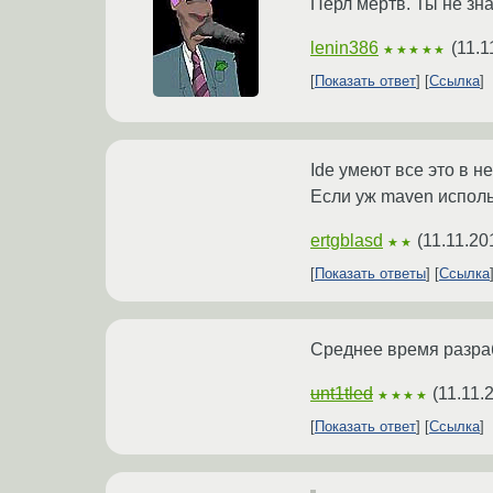
Пёрл мёртв. Ты не зна
lenin386
(
11.1
★★★★★
Показать ответ
Ссылка
Ide умеют все это в н
Если уж maven использ
ertgblasd
(
11.11.20
★★
Показать ответы
Ссылка
Среднее время разраб
unt1tled
(
11.11.
★★★★
Показать ответ
Ссылка