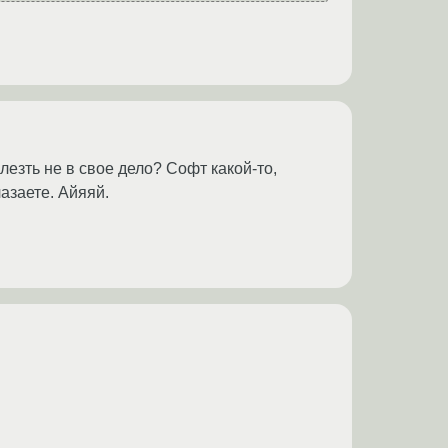
езть не в свое дело? Софт какой-то,
азаете. Айяяй.