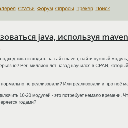
алерея
Статьи
Форум
Опросы
Трекер
Поиск
зоваться java, используя maven
а
 подход типа «сходить на сайт maven, найти нужный модуль,
 серьёзно? Perl миллион лет назад научился в CPAN, который
 нормально не реализовали? Или реализовали и про неё ма
дключить 10-20 модулей - это потребует немало времени. Ч
меряется годами?