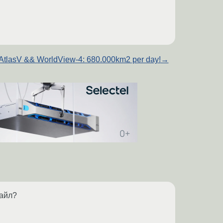
AtlasV && WorldView-4: 680.000km2 per day!
→
файл?