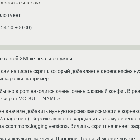
ользоваться java
велопмент
:54:50 +00:00
)
е в этой XMLке реально нужны.
сам написать скрипт, который добавляет в dependencies н
 искаропки, например.
обычно в pom находится очень, очень сложный конфиг. В р
рез «cpan MODULE::NAME».
ен вначале добавить нужную версию зависимости в корнев
nManagement). Версию лучше не хардкодить в саму dependen
па «commons.logging.version». Видишь, скрипт начинает раз
да инклуды и эксклуды. Профили. Тесты. И многое другое.