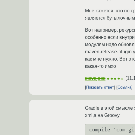
Мне кажется, что по 
является бутылочным 
Вот например, рекурс
особенно если внутри
модулям надо обновля
maven-release-plugin 
как мне нужно. Вот эт
какая-то имхо
stevejobs
(
11.
★★★★☆
Показать ответ
Ссылка
Gradle в этой смысле 
xml,а на Groovy.
compile 'com.gi