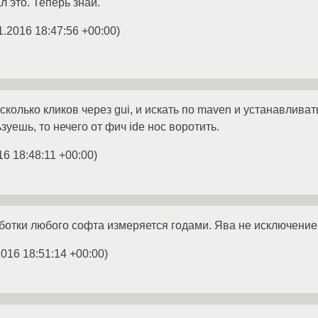
л это. Теперь знай.
1.2016 18:47:56 +00:00
)
есколько кликов через gui, и искать по maven и устанавлива
уешь, то нечего от фич ide нос воротить.
16 18:48:11 +00:00
)
отки любого софта измеряется годами. Ява не исключение
2016 18:51:14 +00:00
)