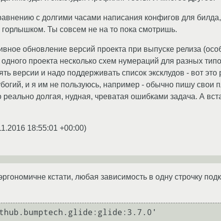
сравнению с долгими часами написания конфигов для билда
горлышком. Ты совсем не на то пока смотришь.
ивное обновление версий проекта при выпуске релиза (осо
 одного проекта несколько схем нумераций для разных тип
ть версии и надо поддерживать список эксклудов - вот это
убогий, и я им не пользуюсь, например - обычно пишу свои 
о реально долгая, нудная, чреватая ошибками задача. А вста
11.2016 18:55:01 +00:00
)
эргономичне кстати, любая зависимость в одну строчку подк
thub.bumptech.glide:glide:3.7.0'