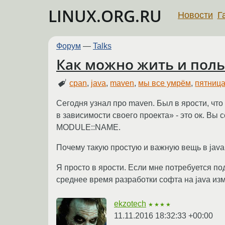
LINUX.ORG.RU
Новости
Г
Форум
—
Talks
Как можно жить и поль
cpan
,
java
,
maven
,
мы все умрём
,
пятниц
Сегодня узнал про maven. Был в ярости, что
в зависимости своего проекта» - это ок. Вы
MODULE::NAME.
Почему такую простую и важную вещь в java
Я просто в ярости. Если мне потребуется по
среднее время разработки софта на java из
ekzotech
★★★★
11.11.2016 18:32:33 +00:00