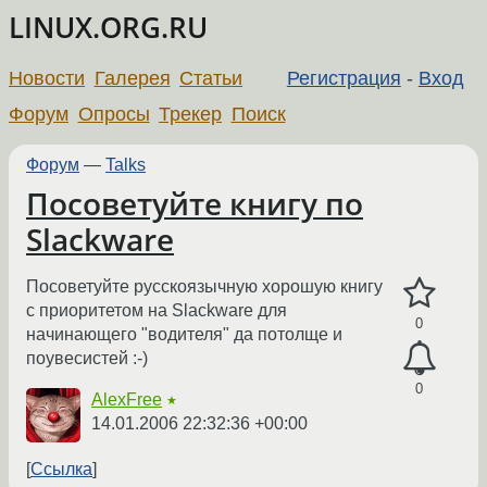
LINUX.ORG.RU
Новости
Галерея
Статьи
Регистрация
-
Вход
Форум
Опросы
Трекер
Поиск
Форум
—
Talks
Посоветуйте книгу по
Slackware
Посоветуйте русскоязычную хорошую книгу
с приоритетом на Slackware для
0
начинающего "водителя" да потолще и
поувесистей :-)
0
AlexFree
★
14.01.2006 22:32:36 +00:00
Ссылка