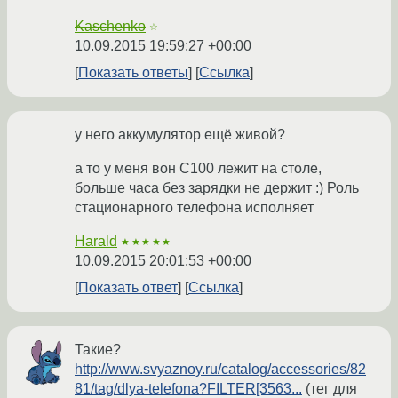
Kaschenko
☆
10.09.2015 19:59:27 +00:00
Показать ответы
Ссылка
у него аккумулятор ещё живой?
а то у меня вон C100 лежит на столе,
больше часа без зарядки не держит :) Роль
стационарного телефона исполняет
Harald
★★★★★
10.09.2015 20:01:53 +00:00
Показать ответ
Ссылка
Такие?
http://www.svyaznoy.ru/catalog/accessories/82
81/tag/dlya-telefona?FILTER[3563...
(тег для