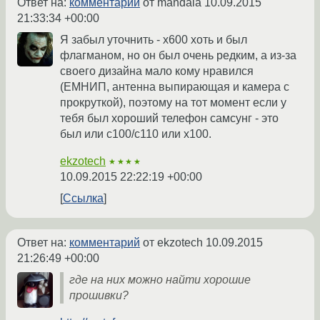
Ответ на:
комментарий
от mandala
10.09.2015
21:33:34 +00:00
Я забыл уточнить - x600 хоть и был
флагманом, но он был очень редким, а из-за
своего дизайна мало кому нравился
(ЕМНИП, антенна выпирающая и камера с
прокруткой), поэтому на тот момент если у
тебя был хороший телефон самсунг - это
был или с100/с110 или х100.
ekzotech
★★★★
10.09.2015 22:22:19 +00:00
Ссылка
Ответ на:
комментарий
от ekzotech
10.09.2015
21:26:49 +00:00
где на них можно найти хорошие
прошивки?