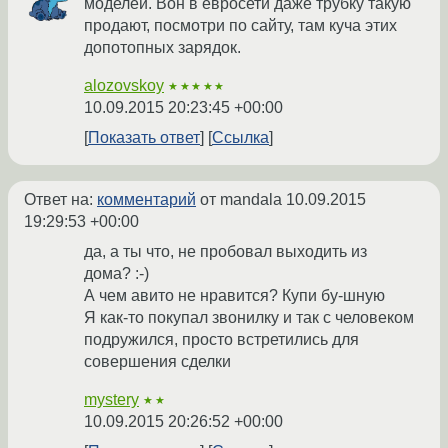
моделей. Вон в евросети даже трубку такую
продают, посмотри по сайту, там куча этих
допотопных зарядок.
alozovskoy
★★★★★
10.09.2015 20:23:45 +00:00
Показать ответ
Ссылка
Ответ на:
комментарий
от mandala
10.09.2015
19:29:53 +00:00
да, а ты что, не пробовал выходить из
дома? :-)
А чем авито не нравится? Купи бу-шную
Я как-то покупал звонилку и так с человеком
подружился, просто встретились для
совершения сделки
mystery
★★
10.09.2015 20:26:52 +00:00