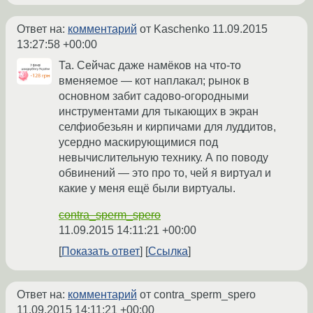
Ответ на:
комментарий
от Kaschenko
11.09.2015
13:27:58 +00:00
Та. Сейчас даже намёков на что-то
вменяемое — кот наплакал; рынок в
основном забит садово-огородными
инструментами для тыкающих в экран
селфиобезьян и кирпичами для луддитов,
усердно маскирующимися под
невычислительную технику. А по поводу
обвинений — это про то, чей я виртуал и
какие у меня ещё были виртуалы.
contra_sperm_spero
11.09.2015 14:11:21 +00:00
Показать ответ
Ссылка
Ответ на:
комментарий
от contra_sperm_spero
11.09.2015 14:11:21 +00:00