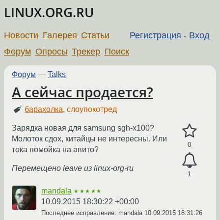
LINUX.ORG.RU
Новости
Галерея
Статьи
Регистрация
-
Вход
Форум
Опросы
Трекер
Поиск
Форум
—
Talks
А сейчас продается?
барахолка
,
слоупокотред
Зарядка новая для samsung sgh-x100?
Молоток сдох, китайцы не интересны. Или
0
тока помойка на авито?
Перемещено leave из linux-org-ru
1
mandala
★★★★★
10.09.2015 18:30:22 +00:00
Последнее исправление: mandala
10.09.2015 18:31:26