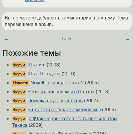
Вы не можете добавлять комментарии в эту тему. Тема
перемещена в архив.
←
Talks
→
Похожие темы
Штатив!
(2008)
Форум
Штат IT отдела
(2010)
Форум
Novell сокращает штат?
(2005)
Новости
Регистрация фирмы в Штатах
(2013)
Форум
Покупка ноута из штатов
(2007)
Форум
В штатах наступает коммунизм :)
(2006)
Форум
[0ff]Чак Норрис готов стать президентом
Форум
Техаса
(2009)