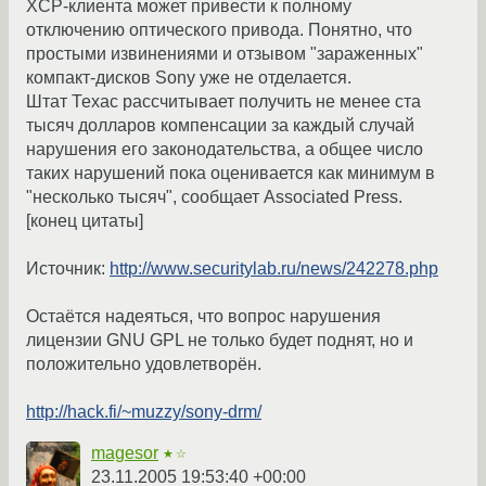
XCP-клиента может привести к полному
отключению оптического привода. Понятно, что
простыми извинениями и отзывом "зараженных"
компакт-дисков Sony уже не отделается.
Штат Техас рассчитывает получить не менее ста
тысяч долларов компенсации за каждый случай
нарушения его законодательства, а общее число
таких нарушений пока оценивается как минимум в
"несколько тысяч", сообщает Associated Press.
[конец цитаты]
Источник:
http://www.securitylab.ru/news/242278.php
Остаётся надеяться, что вопрос нарушения
лицензии GNU GPL не только будет поднят, но и
положительно удовлетворён.
http://hack.fi/~muzzy/sony-drm/
magesor
★☆
23.11.2005 19:53:40 +00:00