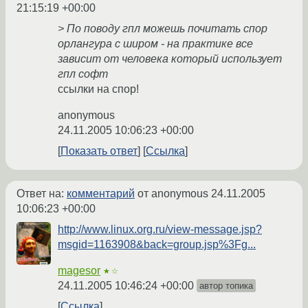
21:15:19 +00:00
> По поводу гпл можешь почитать спор
орлангура с широм - на практике все
зависит от человека который использует
гпл софт
ссылки на спор!
anonymous
24.11.2005 10:06:23 +00:00
Показать ответ
Ссылка
Ответ на:
комментарий
от anonymous
24.11.2005
10:06:23 +00:00
http://www.linux.org.ru/view-message.jsp?
msgid=1163908&back=group.jsp%3Fg...
magesor
★☆
24.11.2005 10:46:24 +00:00
автор топика
Ссылка