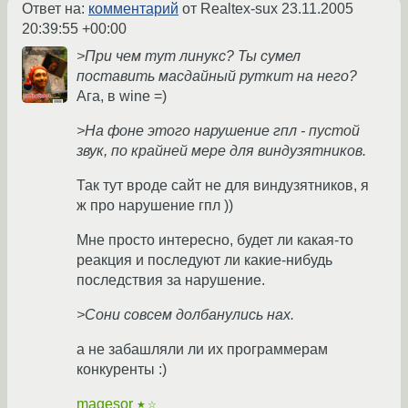
Ответ на:
комментарий
от Realtex-sux
23.11.2005
20:39:55 +00:00
>При чем тут линукс? Ты сумел
поставить масдайный руткит на него?
Ага, в wine =)
>На фоне этого нарушение гпл - пустой
звук, по крайней мере для виндузятников.
Так тут вроде сайт не для виндузятников, я
ж про нарушение гпл ))
Мне просто интересно, будет ли какая-то
реакция и последуют ли какие-нибудь
последствия за нарушение.
>Сони совсем долбанулись нах.
а не забашляли ли их программерам
конкуренты :)
magesor
★☆