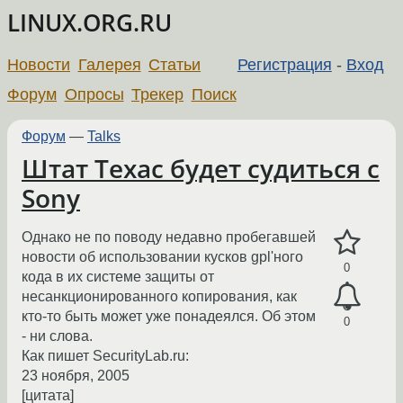
LINUX.ORG.RU
Новости
Галерея
Статьи
Регистрация
-
Вход
Форум
Опросы
Трекер
Поиск
Форум
—
Talks
Штат Техас будет судиться с
Sony
Однако не по поводу недавно пробегавшей
новости об использовании кусков gpl'ного
0
кода в их системе защиты от
несанкционированного копирования, как
кто-то быть может уже понадеялся. Об этом
0
- ни слова.
Как пишет SecurityLab.ru:
23 ноября, 2005
[цитата]