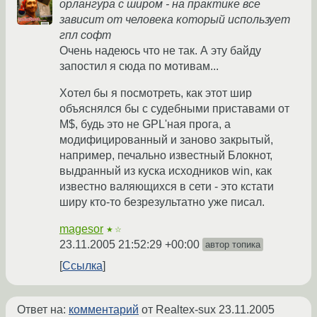
орлангура с широм - на практике все
зависит от человека который использует
гпл софт
Очень надеюсь что не так. А эту байду
запостил я сюда по мотивам...
Хотел бы я посмотреть, как этот шир
объяснялся бы с судебными приставами от
M$, будь это не GPL'ная прога, а
модифицированный и заново закрытый,
например, печально известный Блокнот,
выдранный из куска исходников win, как
известно валяющихся в сети - это кстати
ширу кто-то безрезультатно уже писал.
magesor
★☆
23.11.2005 21:52:29 +00:00
автор топика
Ссылка
Ответ на:
комментарий
от Realtex-sux
23.11.2005