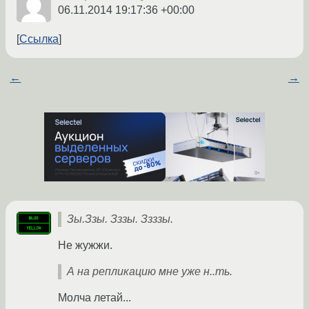
06.11.2014 19:17:36 +00:00
Ссылка
←
→
Зы.Ззы. Зззы. Ззззы.
Не жужжи.
А на репликацию мне уже н..ть.
Молча летай...