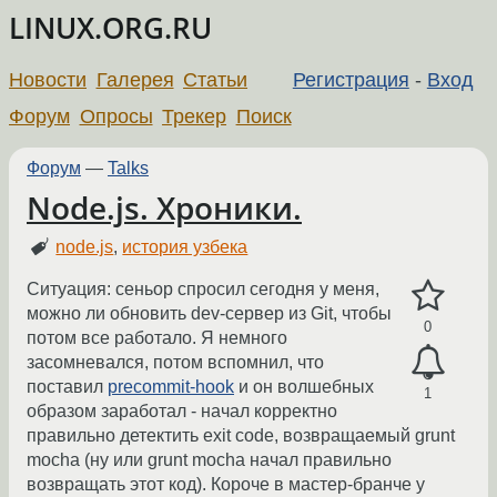
LINUX.ORG.RU
Новости
Галерея
Статьи
Регистрация
-
Вход
Форум
Опросы
Трекер
Поиск
Форум
—
Talks
Node.js. Хроники.
node.js
,
история узбека
Ситуация: сеньор спросил сегодня у меня,
можно ли обновить dev-сервер из Git, чтобы
0
потом все работало. Я немного
засомневался, потом вспомнил, что
поставил
precommit-hook
и он волшебных
1
образом заработал - начал корректно
правильно детектить exit code, возвращаемый grunt
mocha (ну или grunt mocha начал правильно
возвращать этот код). Короче в мастер-бранче у