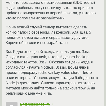
меня теперь всегда оттестированный (BDD тесты)
код и проблемы могут возникнуть только при npm
update незамороженных версий пакетов, у которых
что-то поломали их разработчики.
Но на всякий случай сеньор пытается сделать
копию папки с сервером. Из консоли. Ага, щаз. 5
попыток, потом встает и спрашивает у другого.
Короче обновили и все заработало.
Зы. Я для этих целей всегда использую mc Ззы.
Создам как я grunt task, который делает backup
исходных текстов. Зззы. Обожаю тот день когда я
согласился изучать Node.js. Ззззы. Добавляю в
проект поддержку redis как key-value store. Чисто
ради интереса. Уровень документации байндингов к
Node.js доставляет. Список параметров некоторых
методов можно найти только на stackoverflow. А на
репликацию мне уже н..ть.
EnterpriseMobility
☆