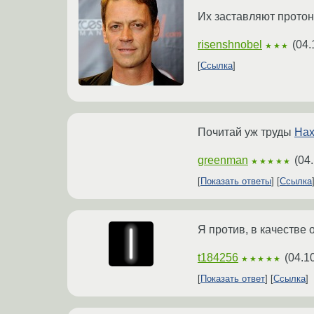
Их заставляют протон
risenshnobel
(
04.
★★★
Ссылка
Почитай уж труды
Нах
greenman
(
04.
★★★★★
Показать ответы
Ссылка
Я против, в качестве 
t184256
(
04.1
★★★★★
Показать ответ
Ссылка