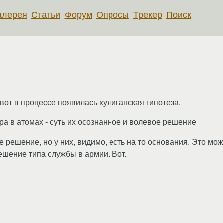
алерея
Статьи
Форум
Опросы
Трекер
Поиск
в
от в процессе появилась хулиганская гипотеза.
а в атомах - суть их осознанное и волевое решение
е решение, но у них, видимо, есть на то основания. Это м
ешение типа службы в армии. Вот.