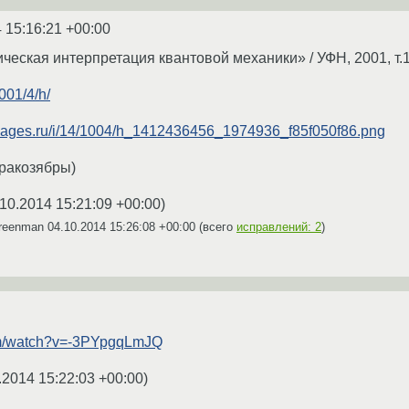
 15:16:21 +00:00
ческая интерпретация квантовой механики» / УФН, 2001, т.17
2001/4/h/
.itmages.ru/i/14/1004/h_1412436456_1974936_f85f050f86.png
ракозябры)
10.2014 15:21:09 +00:00
)
greenman
04.10.2014 15:26:08 +00:00
(всего
исправлений: 2
)
om/watch?v=-3PYpgqLmJQ
.2014 15:22:03 +00:00
)