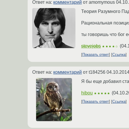
Ответ на:
комментарий
от amomymous
04.10
Теория Разумного Пад
Рациональная позиция
ты говоришь что бог 
stevejobs
(
04.
★★★★☆
Показать ответ
Ссылка
Ответ на:
комментарий
от t184256
04.10.2014
Я бы еще добавил ста
hibou
(
04.10.2
★★★★★
Показать ответ
Ссылка