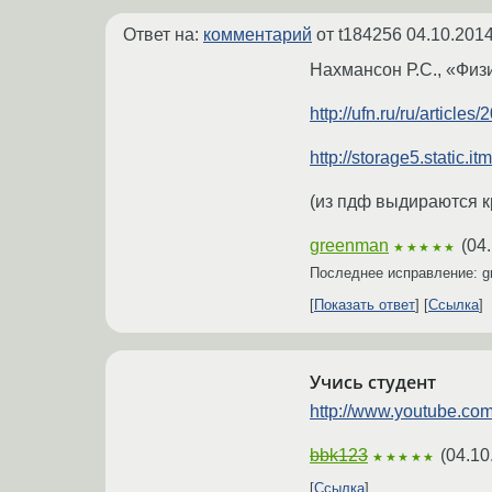
Ответ на:
комментарий
от t184256
04.10.2014
Нахмансон Р.С., «Физи
http://ufn.ru/ru/articles/
http://storage5.static
(из пдф выдираются к
greenman
(
04.
★★★★★
Последнее исправление: 
Показать ответ
Ссылка
Учись студент
http://www.youtube.c
bbk123
(
04.10
★★★★★
Ссылка