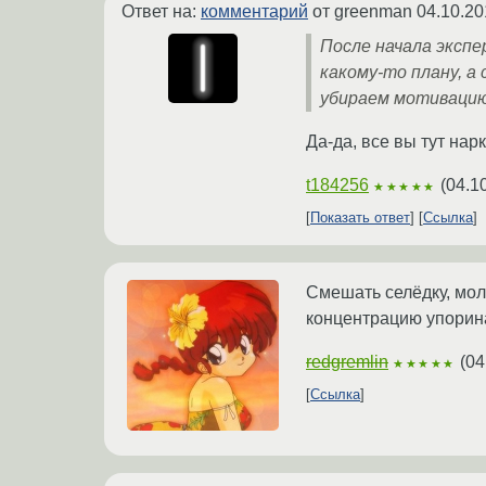
Ответ на:
комментарий
от greenman
04.10.20
После начала экспе
какому-то плану, а
убираем мотивацию
Да-да, все вы тут нар
t184256
(
04.1
★★★★★
Показать ответ
Ссылка
Смешать селёдку, мол
концентрацию упорина
redgremlin
(
04
★★★★★
Ссылка