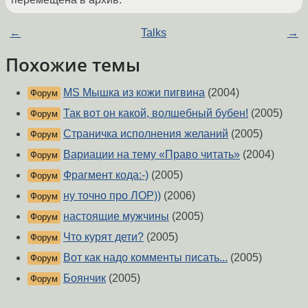
←
Talks
→
Похожие темы
MS Мышка из кожи пигвина
(2004)
Форум
Так вот он какой, волшебный бубен!
(2005)
Форум
Страничка исполнения желаний
(2005)
Форум
Вариации на тему «Право читать»
(2004)
Форум
Фрагмент кода:-)
(2005)
Форум
ну точно про ЛОР))
(2006)
Форум
настоящие мужчины
(2005)
Форум
Что курят дети?
(2005)
Форум
Вот как надо комменты писать...
(2005)
Форум
Боянчик
(2005)
Форум