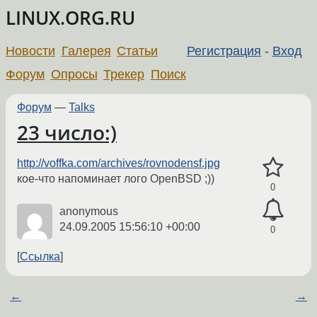
LINUX.ORG.RU
Новости
Галерея
Статьи
Регистрация
-
Вход
Форум
Опросы
Трекер
Поиск
Форум
—
Talks
23 число:)
http://voffka.com/archives/rovnodensf.jpg
кое-что напоминает лого OpenBSD ;))
0
anonymous
24.09.2005 15:56:10 +00:00
0
Ссылка
←
→